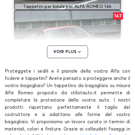
Tappetini per baule per ALFA ROMEO 146
147
VOIR PLUS
Proteggete i sedili e il pianale della vostra Alfa con
Tappetini per baule per ALFA ROMEO 147
fodere e tappetini? Avete pensato a proteggere anche il
156
vostro bagagliaio? Un tappetino da bagagliaio su misura
Alfa Romeo proposto da stilistauto.it permette di
completare la protezione della vostra auto. I nostri
prodotti rispettano perfettamente il taglio del
costruttore e si adattano alle forme del vostro
bagagliaio. Vi proponiamo un lavoro curato in termini di
materiali, colori e finiture. Grazie ai collaudati fissaggi in