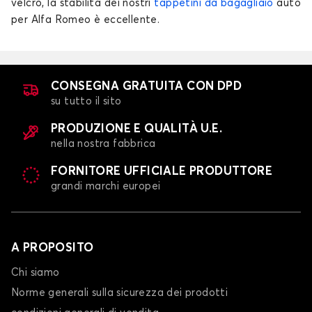
velcro, la stabilità dei nostri
tappetini da bagagliaio
auto
Tappetini per baule per ALFA ROMEO 156
per Alfa Romeo è eccellente.
159
CONSEGNA GRATUITA CON DPD
su tutto il sito
PRODUZIONE E QUALITÀ U.E.
nella nostra fabbrica
Tappetini per baule per ALFA ROMEO 159
FORNITORE UFFICIALE PRODUTTORE
grandi marchi europei
166
A PROPOSITO
Chi siamo
Norme generali sulla sicurezza dei prodotti