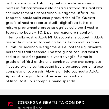
ordine viene accettato il tappetino baule su misura,
parte in fabbricazione nella nostra sartoria che realizza
scrupolosamente rispettando le sagome ufficiali dei
tappetini baule sulla casa produttrice ALFA. Questa
grazie al nostro reparto studi , digitalizza tutte le
misure previamente prese su ogni veicolo per il vostro
tappetino bauleMITO. E per perfezionare il confort
interno alla vostra ALFA MITO, scoprite le
tappetini ALFA
assortite al vostro tappetino baule. Fabbricati sempre
su misura secondo le sagome ALFA, potete ugualmente
personalizzarli secondo il vostro gusto con una vasta
scelta di colori seguendo le vostre voglie. Siamo in
grado di offrirvi anche una combinazione che completa
il vostro ordine sui tappetini baule optando per un gioco
completo di
coprisedili ALFA
e un telo copriauto ALFA.
Approfittate poi delle offerte eccezionali su
Stilistauto.it , più compri e meno spendi!
CONSEGNA GRATUITA CON DPD
su tutto il sito