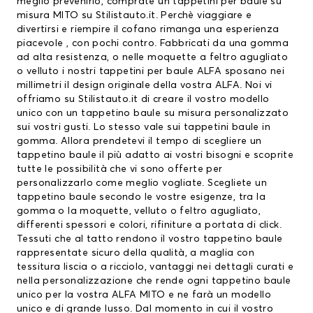
meglio prevenirlo, comprate un
tappetini per baule
su
misura MITO su Stilistauto.it. Perchè viaggiare e
divertirsi e riempire il cofano rimanga una esperienza
piacevole , con pochi contro. Fabbricati da una gomma
ad alta resistenza, o nelle moquette a feltro agugliato
o velluto i nostri
tappetini per baule ALFA
sposano nei
millimetri il design originale della vostra ALFA. Noi vi
offriamo su Stilistauto.it di creare il vostro modello
unico con un tappetino baule su misura personalizzato
sui vostri gusti. Lo stesso vale sui tappetini baule in
gomma. Allora prendetevi il tempo di scegliere un
tappetino baule il più adatto ai vostri bisogni e scoprite
tutte le possibilità che vi sono offerte per
personalizzarlo come meglio vogliate. Scegliete un
tappetino baule secondo le vostre esigenze, tra la
gomma o la moquette, velluto o feltro agugliato,
differenti spessori e colori, rifiniture a portata di click.
Tessuti che al tatto rendono il vostro tappetino baule
rappresentate sicuro della qualità, a maglia con
tessitura liscia o a ricciolo, vantaggi nei dettagli curati e
nella personalizzazione che rende ogni tappetino baule
unico per la vostra ALFA MITO e ne farà un modello
unico e di grande lusso. Dal momento in cui il vostro