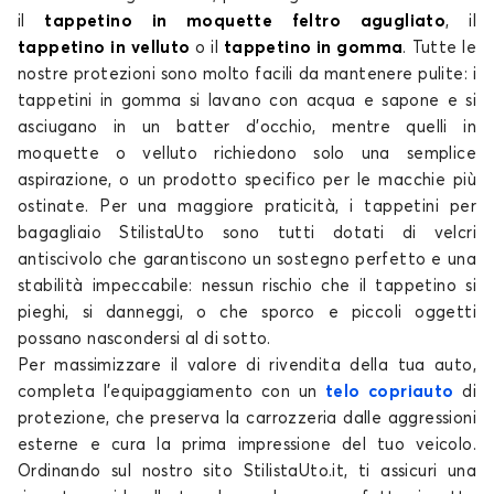
il
tappetino in moquette feltro agugliato
, il
tappetino in velluto
o il
tappetino in gomma
. Tutte le
nostre protezioni sono molto facili da mantenere pulite: i
tappetini in gomma si lavano con acqua e sapone e si
asciugano in un batter d'occhio, mentre quelli in
moquette o velluto richiedono solo una semplice
aspirazione, o un prodotto specifico per le macchie più
ostinate. Per una maggiore praticità, i tappetini per
bagagliaio StilistaUto sono tutti dotati di velcri
antiscivolo che garantiscono un sostegno perfetto e una
stabilità impeccabile: nessun rischio che il tappetino si
pieghi, si danneggi, o che sporco e piccoli oggetti
possano nascondersi al di sotto.
Per massimizzare il valore di rivendita della tua auto,
completa l'equipaggiamento con un
telo copriauto
di
protezione, che preserva la carrozzeria dalle aggressioni
esterne e cura la prima impressione del tuo veicolo.
Ordinando sul nostro sito StilistaUto.it, ti assicuri una