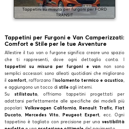
Tappetini su misura per furgoni per FORD
TRANSIT
Tappetini per Furgoni e Van Camperizzati:
Comfort e Stile per le tue Avventure
Allestire il tuo van o furgone significa creare uno spazio
che ti rappresenti, dove ogni dettaglio conta. I
tappetini su misura per furgoni e van
non sono
semplici accessori: sono alleati quotidiani che migliorano
il
comfort
, rafforzano l’
isolamento termico e acustico
,
e aggiungono un tocco di
stile
agli interni.
Su
stilistauto
, offriamo tappetini progettati per
adattarsi perfettamente alle specifiche dei modelli più
popolari:
Volkswagen California
,
Renault Trafic
,
Fiat
Ducato
,
Mercedes Vito
,
Peugeot Expert
, ecc. Ogni
tappetino è tagliato con precisione per una
vestibilità
perfetta
e una
protezione ottimale
del pavimento.