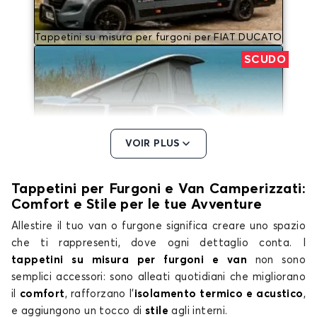
Tappetini su misura per furgoni per FIAT DUCATO
SCUDO
VOIR PLUS
Tappetini per Furgoni e Van Camperizzati:
Tappetini su misura per furgoni per FIAT SCUDO
Comfort e Stile per le tue Avventure
Allestire il tuo van o furgone significa creare uno spazio
che ti rappresenti, dove ogni dettaglio conta. I
tappetini su misura per furgoni e van
non sono
semplici accessori: sono alleati quotidiani che migliorano
il
comfort
, rafforzano l’
isolamento termico e acustico
,
e aggiungono un tocco di
stile
agli interni.