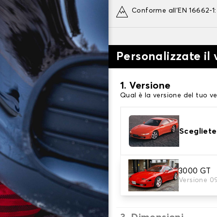
Conforme all'EN 16662-1
Personalizzate il
1. Versione
Qual è la versione del tuo ve
Scegliete
2. Finitura a calza
3000 GT
Versione 0
Scegli le calze da neve adat