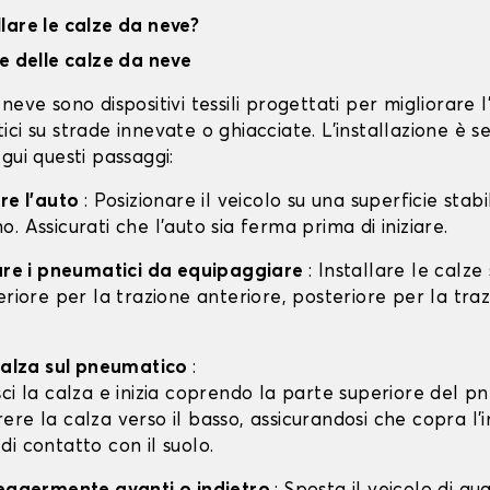
lare le calze da neve?
ne delle calze da neve
neve sono dispositivi tessili progettati per migliorare 
ci su strade innevate o ghiacciate. L'installazione è s
gui questi passaggi:
are l'auto
: Posizionare il veicolo su una superficie stabil
. Assicurati che l'auto sia ferma prima di iniziare.
care i pneumatici da equipaggiare
: Installare le calze
eriore per la trazione anteriore, posteriore per la tra
 calza sul pneumatico
:
isci la calza e inizia coprendo la parte superiore del p
rere la calza verso il basso, assicurandosi che copra l'
 di contatto con il suolo.