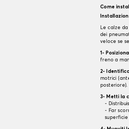
Come instal
Installazio
Le calze da 
dei pneumati
veloce se se
1- Posizion
freno a mano
2- Identifi
motrici (ant
posteriore).
3- Metti la
- Distribu
- Far scor
superficie