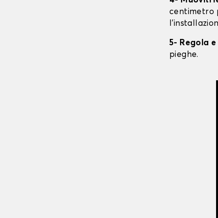
4- Muoviti 
centimetro 
l'installazio
5- Regola e
pieghe.