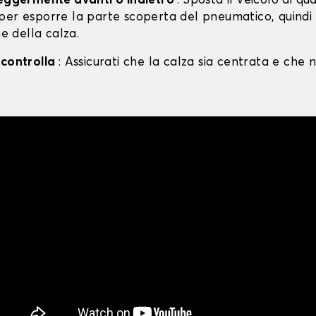
leggermente avanti o indietro
: Sposta il veicolo di qu
per esporre la parte scoperta del pneumatico, quind
ne della calza.
 controlla
: Assicurati che la calza sia centrata e che n