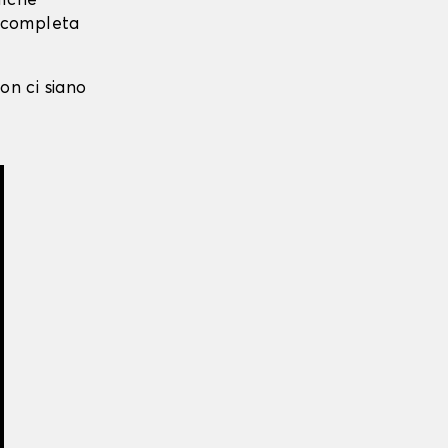
alche
i completa
on ci siano