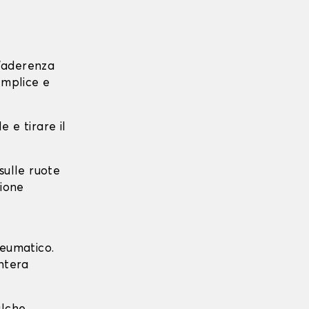
l'aderenza
emplice e
e e tirare il
 sulle ruote
zione
neumatico.
intera