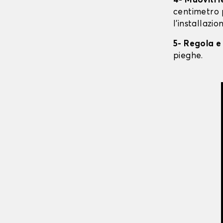
4- Muoviti 
centimetro 
l'installazio
5- Regola e
pieghe.