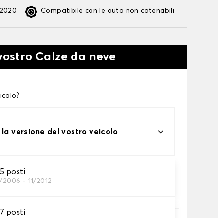
:2020
Compatibile con le auto non catenabili
 vostro Calze da neve
icolo?
 la versione del vostro veicolo
 posti
/2006 - 11/2012
te alle tue necessità
 posti