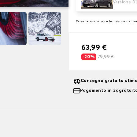
3. Dimensioni
Versione 01
Inserire le dimensioni del p
Dove posso trovare le misure dei p
63,99 €
-20%
79,99 €
Consegna gratuita stima
Pagamento in 3x gratuito