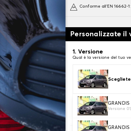
Conforme all'EN 16662-1
Personalizzate il
1. Versione
Qual è la versione del tuo ve
Scegliete
2. Finitura a calza
GRANDIS 5
Versione 01
Scegli le calze da neve adat
GRANDIS 7