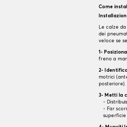
Come instal
Installazio
Le calze da 
dei pneumati
veloce se se
1- Posizion
freno a mano
2- Identifi
motrici (ant
posteriore).
3- Metti la
- Distribu
- Far scor
superficie