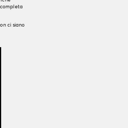
alche
i completa
on ci siano