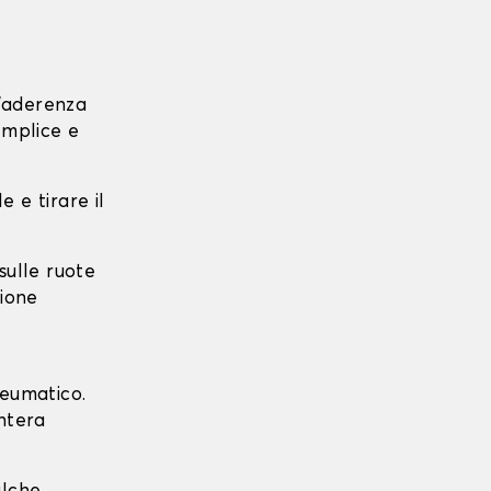
l'aderenza
emplice e
e e tirare il
 sulle ruote
zione
neumatico.
intera