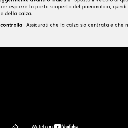
leggermente avanti o indietro
: Sposta il veicolo di qu
per esporre la parte scoperta del pneumatico, quind
ne della calza.
 controlla
: Assicurati che la calza sia centrata e che n