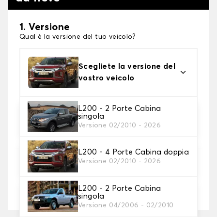
1. Versione
Qual è la versione del tuo veicolo?
Scegliete la versione del
vostro veicolo
L200 - 2 Porte Cabina
2. Finitura a calza
singola
Scegli le calze da neve adatte alle tue necessità
Versione 02/2010 - 2026
L200 - 4 Porte Cabina doppia
3. Dimensioni
Versione 02/2010 - 2026
Inserire le dimensioni del pneumatico
L200 - 2 Porte Cabina
Dove posso trovare le misure dei pneumatici?
singola
Versione 04/2006 - 02/2010