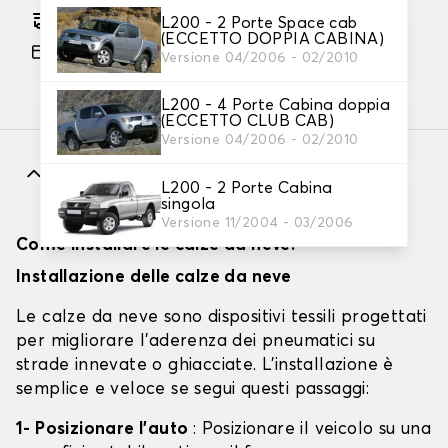
Consegna gratuita stimata su 12/08/2026
L200 - 2 Porte Space cab
(ECCETTO DOPPIA CABINA)
Pagamento in 3x gratuito, a partire da 60 euro
Versione 04/2006 - 02/2010
di acquisto.
L200 - 4 Porte Cabina doppia
(ECCETTO CLUB CAB)
Versione 04/2006 - 02/2010
Caratteristiche
L200 - 2 Porte Cabina
singola
Versione 11/2004 - 03/2006
Come installare le calze da neve?
Installazione delle calze da neve
Le calze da neve sono dispositivi tessili progettati
per migliorare l'aderenza dei pneumatici su
strade innevate o ghiacciate. L'installazione è
semplice e veloce se segui questi passaggi:
1- Posizionare l'auto
: Posizionare il veicolo su una