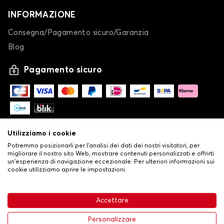
INFORMAZIONE
Consegna/Pagamento sicuro/Garanzia
Blog
Pagamento sicuro
Utilizziamo i cookie
Potremmo posizionarli per l'analisi dei dati dei nostri visitatori, per
migliorare il nostro sito Web, mostrare contenuti personalizzati e offrirti
un'esperienza di navigazione eccezionale. Per ulteriori informazioni sui
cookie utilizziamo aprire le impostazioni.
-
© Copyright 2026 Stilistauto
•
Condizioni generali di vendita
Accettare
•
Politica sulla privacy e sui cookie
Livraison
63,99 €
Aggiungi al carrello
Personalizzare