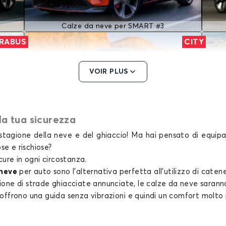
Calze da neve per SMART #3
RABUS
CITY
VOIR PLUS
la tua sicurezza
a stagione della neve e del ghiaccio! Ma hai pensato di equ
Calze da neve per SMART CITY
se e rischiose?
FORTWO
cure in ogni circostanza.
 neve
per auto
sono l'alternativa perfetta all'utilizzo di cate
ione di strade ghiacciate annunciate, le
calze da neve
saranno 
offrono una guida senza vibrazioni e quindi un comfort molto 