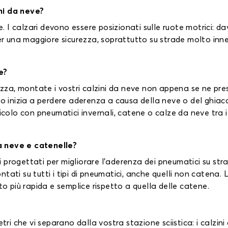
ni da neve?
e. I calzari devono essere posizionati sulle ruote motrici: da
er una maggiore sicurezza, soprattutto su strade molto inneva
e?
ezza, montate i vostri calzini da neve non appena se ne pres
lo inizia a perdere aderenza a causa della neve o del ghiacci
icolo con pneumatici invernali, catene o calze da neve tra il
a neve e catenelle?
ili progettati per migliorare l'aderenza dei pneumatici su s
ati su tutti i tipi di pneumatici, anche quelli non catena. Le
to più rapida e semplice rispetto a quella delle catene.
etri che vi separano dalla vostra stazione sciistica: i calzi