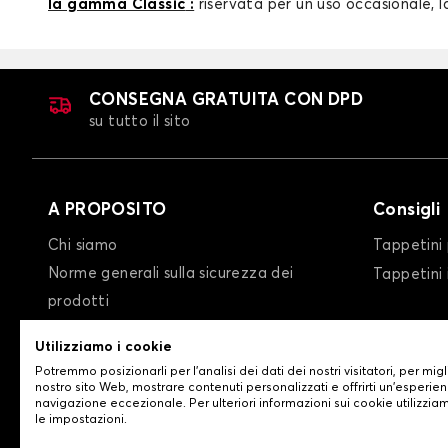
la gamma Classic
:
riservata per un uso occasionale, l
CONSEGNA GRATUITA CON DPD
su tutto il sito
A PROPOSITO
Consigli
Chi siamo
Tappetini 
Norme generali sulla sicurezza dei
Tappetini
prodotti
condizioni generali di vendita
Utilizziamo i cookie
Privacy policy/Cookie policy
Potremmo posizionarli per l'analisi dei dati dei nostri visitatori, per migl
Contattaci
nostro sito Web, mostrare contenuti personalizzati e offrirti un'esperien
navigazione eccezionale. Per ulteriori informazioni sui cookie utilizzia
le impostazioni.