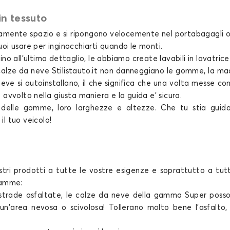
in tessuto
neve per SMART FORTWO
Calze da neve per SMA
mente spazio e si ripongono velocemente nel portabagagli o n
i usare per inginocchiarti quando le monti.
 all’ultimo dettaglio, le abbiamo create lavabili in lavatrice a 
calze da neve
Stilistauto.it non danneggiano le gomme, la mac
neve
si autoinstallano, il che significa che una volta messe co
e avvolto nella giusta maniera e la guida e’ sicura.
delle gomme, loro larghezze e altezze. Che tu stia guida
il tuo veicolo!
stri prodotti a tutte le vostre esigenze e soprattutto a tutti
gamme:
 strade asfaltate, le
calze da neve
della gamma Super posson
re un'area nevosa o scivolosa! Tollerano molto bene l'asfalt