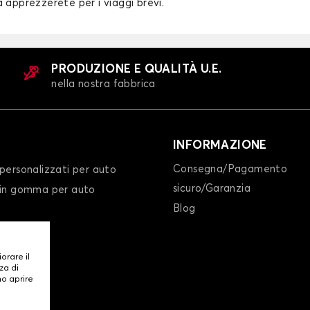
a apprezzerete per i viaggi brevi.
PRODUZIONE E QUALITÀ U.E.
nella nostra fabbrica
INFORMAZIONE
Consegna/Pagamento
personalizzati per auto
sicuro/Garanzia
 in gomma per auto
Blog
iorare il
za di
mo aprire