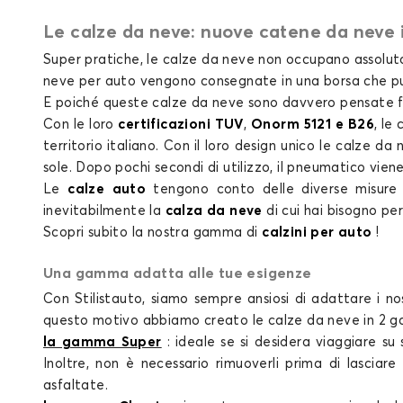
Le calze da neve: nuove catene da neve 
Calze da 
Super pratiche, le
calze da neve non
occupano assoluta
neve per auto
vengono consegnate in una borsa che puo
E poiché queste
calze da neve
sono davvero pensate fino
Con le loro
certificazioni TUV
,
Onorm 5121 e B26
, le
territorio italiano
. Con il loro design unico le
calze da 
sole. Dopo pochi secondi di utilizzo, il pneumatico vien
Le
calze auto
tengono conto delle diverse misure 
inevitabilmente la
calza da neve
di cui
hai bisogno per 
Scopri subito la nostra gamma di
calzini per auto
!
Una gamma adatta alle tue esigenze
Con Stilistauto, siamo sempre ansiosi di adattare i no
questo motivo abbiamo creato le
calze da neve
in 2 
la gamma Super
: ideale se si desidera viaggiare su
Inoltre, non è necessario rimuoverli prima di lascia
asfaltate.