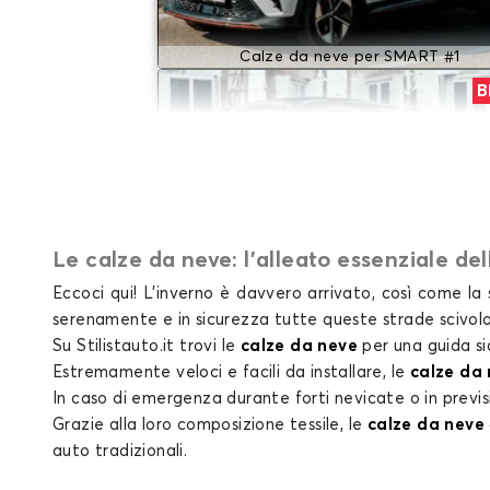
Calze da neve per SMART #1
B
Le calze da neve: l'alleato essenziale del
Eccoci qui! L’inverno è davvero arrivato, così come l
Calze da neve per SMART BRABUS
serenamente e in sicurezza tutte queste strade scivolo
Su Stilistauto.it trovi le
calze da neve
per una guida si
Estremamente veloci e facili da installare,
le
calze da
In caso di emergenza durante forti nevicate o in previs
Grazie alla loro composizione tessile, le
calze da neve
auto tradizionali
.