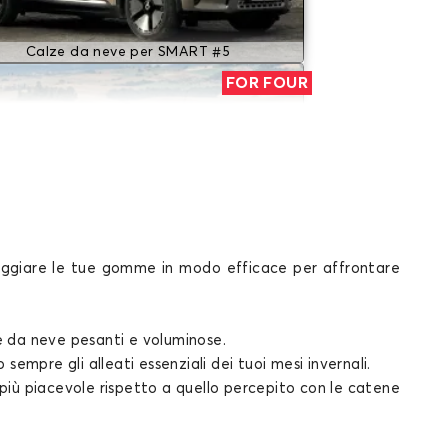
Calze da neve per SMART #5
FOR FOUR
ipaggiare le tue gomme in modo efficace per affrontare
Calze da neve per SMART FOR FOUR
ROADSTER
ne da neve pesanti e voluminose.
sempre gli alleati essenziali dei tuoi mesi invernali.
più piacevole rispetto a quello percepito con
le catene