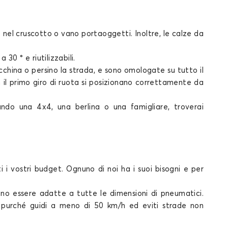
RT ROADSTER
el cruscotto o vano portaoggetti. Inoltre, le
calze da
30 ° e riutilizzabili.
china o persino la strada, e sono
omologate su tutto il
n il primo giro di ruota si posizionano correttamente da
ndo una 4x4, una berlina o una famigliare, troverai
 i vostri budget. Ognuno di noi ha i suoi bisogni e per
o essere adatte a tutte le dimensioni di pneumatici.
o, purché guidi a meno di 50 km/h ed eviti strade non