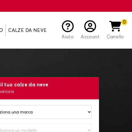
0
O
CALZE DA NEVE
Aiuto
Account
Carrello
il tuo calze da neve
 veicolo