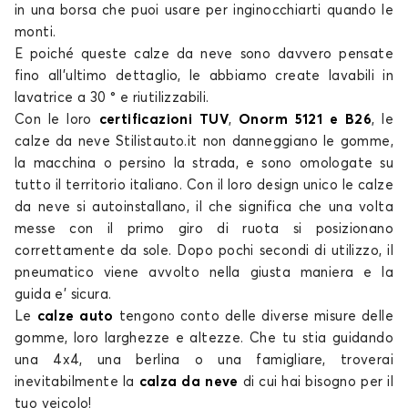
Calze da neve per PEUGEOT 2008
in una borsa che puoi usare per inginocchiarti quando le
monti.
205
E poiché queste
calze da neve
sono davvero pensate
fino all’ultimo dettaglio, le abbiamo create lavabili in
lavatrice a 30 ° e riutilizzabili.
Con le loro
certificazioni TUV
,
Onorm 5121 e B26
, le
calze da neve
Stilistauto.it non danneggiano le gomme,
la macchina o persino la strada, e sono
omologate su
tutto il territorio italiano
. Con il loro design unico le
calze
da neve
si autoinstallano, il che significa che una volta
Calze da neve per PEUGEOT 205
messe con il primo giro di ruota si posizionano
206
correttamente da sole. Dopo pochi secondi di utilizzo, il
pneumatico viene avvolto nella giusta maniera e la
guida e’ sicura.
Le
calze auto
tengono conto delle diverse misure delle
gomme, loro larghezze e altezze. Che tu stia guidando
una 4x4, una berlina o una famigliare, troverai
inevitabilmente la
calza da neve
di cui
hai bisogno per il
tuo veicolo!