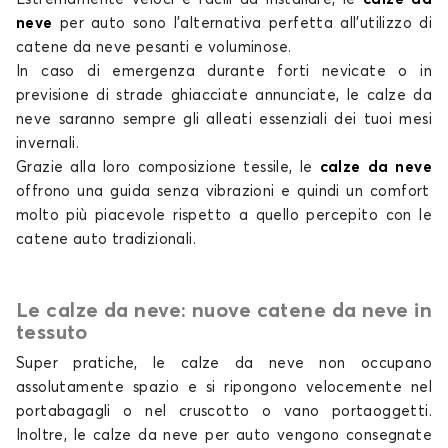
Calze da neve per PEUGEOT 107
neve
per auto
sono l'alternativa perfetta all'utilizzo di
108
catene da neve pesanti e voluminose.
In caso di emergenza durante forti nevicate o in
previsione di strade ghiacciate annunciate, le
calze da
neve
saranno sempre gli alleati essenziali dei tuoi mesi
invernali.
Grazie alla loro composizione tessile, le
calze da neve
offrono una guida senza vibrazioni e quindi un comfort
molto più piacevole rispetto a quello percepito con
le
Calze da neve per PEUGEOT 108
catene auto tradizionali
.
2008
Le calze da neve: nuove catene da neve in
tessuto
Super pratiche, le
calze da neve non
occupano
assolutamente spazio e si ripongono velocemente nel
portabagagli o nel cruscotto o vano portaoggetti.
Inoltre, le
calze da neve per auto
vengono consegnate