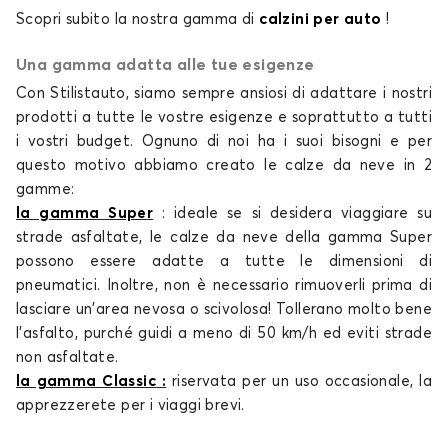
Calze da neve per PEUGEOT 206
Scopri subito la nostra gamma di
calzini per auto
!
207
Una gamma adatta alle tue esigenze
Con Stilistauto, siamo sempre ansiosi di adattare i nostri
prodotti a tutte le vostre esigenze e soprattutto a tutti
i vostri budget. Ognuno di noi ha i suoi bisogni e per
questo motivo abbiamo creato le
calze da neve
in 2
gamme:
la gamma Super
: ideale se si desidera viaggiare su
Calze da neve per PEUGEOT 207
strade asfaltate, le
calze da neve
della gamma Super
208
possono essere adatte a tutte le dimensioni di
pneumatici. Inoltre, non è necessario rimuoverli prima di
lasciare un'area nevosa o scivolosa! Tollerano molto bene
l'asfalto, purché guidi a meno di 50 km/h ed eviti strade
non asfaltate.
la gamma Classic
:
riservata per un uso occasionale, la
apprezzerete per i viaggi brevi.
Calze da neve per PEUGEOT 208