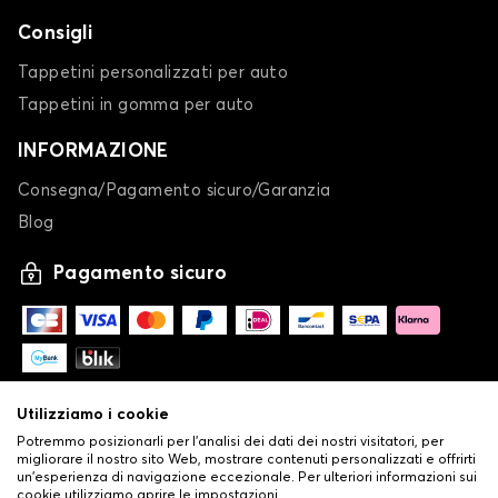
306
Consigli
Tappetini personalizzati per auto
Tappetini in gomma per auto
INFORMAZIONE
Consegna/Pagamento sicuro/Garanzia
Blog
Calze da neve per PEUGEOT 306
Pagamento sicuro
307
Utilizziamo i cookie
Potremmo posizionarli per l'analisi dei dati dei nostri visitatori, per
migliorare il nostro sito Web, mostrare contenuti personalizzati e offrirti
un'esperienza di navigazione eccezionale. Per ulteriori informazioni sui
Calze da neve per PEUGEOT 307
cookie utilizziamo aprire le impostazioni.