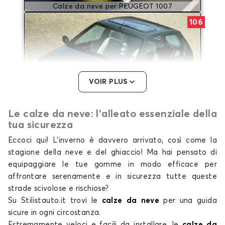
Calze da neve per PEUGEOT 1007
106
VOIR PLUS
Le calze da neve: l'alleato essenziale della
Calze da neve per PEUGEOT 106
tua sicurezza
107
Eccoci qui! L’inverno è davvero arrivato, così come la
stagione della neve e del ghiaccio! Ma hai pensato di
equipaggiare le tue gomme in modo efficace per
affrontare serenamente e in sicurezza tutte queste
strade scivolose e rischiose?
Su Stilistauto.it trovi le
calze da neve
per una guida
sicure in ogni circostanza.
Estremamente veloci e facili da installare,
le
calze da