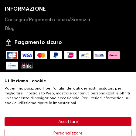
INFORMAZIONE
Consegna/Pagamento sicuro/Garanzia
Blog
Pagamento sicuro
Utilizziamo i cookie
Potremmo posizionarli per l'analisi dei dati dei nostri visitatori, per
migliorare il nostro sito Web, mostrare contenuti personalizzati e offrirti
un'esperienza di navigazione eccezionale. Per ulteriori informazioni sui
cookie utilizziamo aprire le impostazioni.
-
© Copyright 2026 Stilistauto
•
Condizioni generali di vendita
Accettare
•
Politica sulla privacy e sui cookie
Livraison
63,99 €
Aggiungi al carrello
Personalizzare