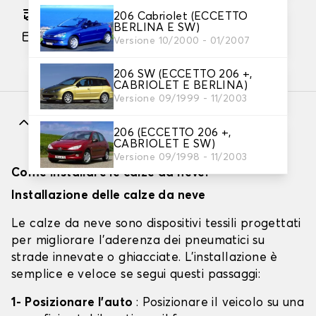
Consegna gratuita stimata su 11/08/2026
206 Cabriolet (ECCETTO
BERLINA E SW)
Pagamento in 3x gratuito, a partire da 60 euro
Versione 10/2000 - 01/2007
di acquisto.
206 SW (ECCETTO 206 +,
CABRIOLET E BERLINA)
Versione 09/1999 - 11/2003
Caratteristiche
206 (ECCETTO 206 +,
CABRIOLET E SW)
Versione 09/1998 - 11/2003
Come installare le calze da neve?
Installazione delle calze da neve
Le calze da neve sono dispositivi tessili progettati
per migliorare l'aderenza dei pneumatici su
strade innevate o ghiacciate. L'installazione è
semplice e veloce se segui questi passaggi:
1- Posizionare l'auto
: Posizionare il veicolo su una