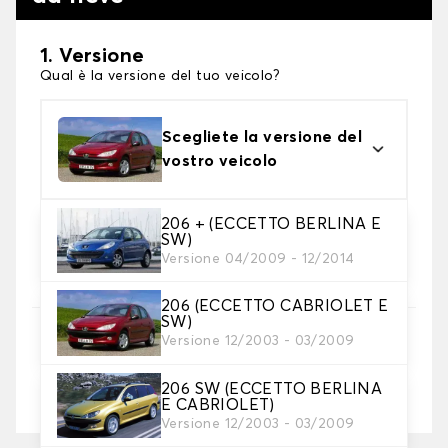
1. Versione
Qual è la versione del tuo veicolo?
Scegliete la versione del
vostro veicolo
206 + (ECCETTO BERLINA E
2. Finitura a calza
SW)
Scegli le calze da neve adatte alle tue necessità
Versione 04/2009 - 12/2014
206 (ECCETTO CABRIOLET E
SW)
3. Dimensioni
Versione 12/2003 - 03/2009
Inserire le dimensioni del pneumatico
206 SW (ECCETTO BERLINA
Dove posso trovare le misure dei pneumatici?
E CABRIOLET)
Versione 12/2003 - 03/2009