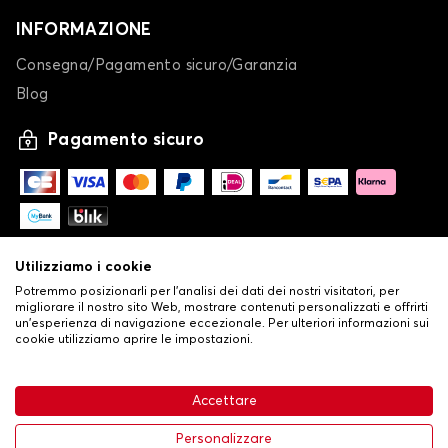
INFORMAZIONE
Consegna/Pagamento sicuro/Garanzia
Blog
Pagamento sicuro
Utilizziamo i cookie
Potremmo posizionarli per l'analisi dei dati dei nostri visitatori, per
migliorare il nostro sito Web, mostrare contenuti personalizzati e offrirti
un'esperienza di navigazione eccezionale. Per ulteriori informazioni sui
cookie utilizziamo aprire le impostazioni.
-
© Copyright 2026 Stilistauto
•
Condizioni generali di vendita
Accettare
•
Politica sulla privacy e sui cookie
Livraison
63,99 €
Aggiungi al carrello
Personalizzare