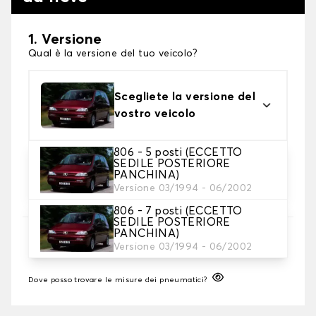
1. Versione
Qual è la versione del tuo veicolo?
Scegliete la versione del
vostro veicolo
806 - 5 posti (ECCETTO
2. Finitura a calza
SEDILE POSTERIORE
PANCHINA)
Scegli le calze da neve adatte alle tue necessità
Versione 03/1994 - 06/2002
806 - 7 posti (ECCETTO
SEDILE POSTERIORE
3. Dimensioni
PANCHINA)
Versione 03/1994 - 06/2002
Inserire le dimensioni del pneumatico
Dove posso trovare le misure dei pneumatici?