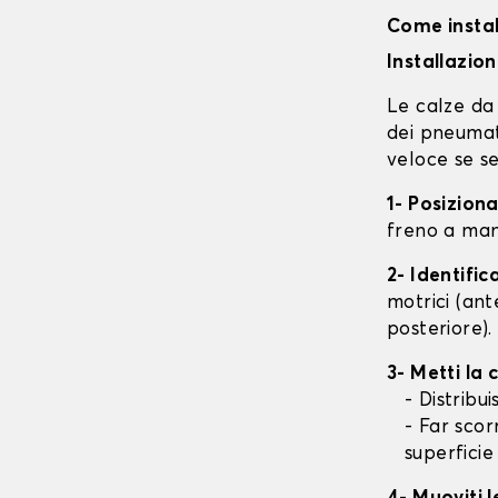
Come instal
Installazio
Le calze da 
dei pneumati
veloce se se
1- Posizion
freno a mano
2- Identifi
motrici (ant
posteriore).
3- Metti la
- Distribu
- Far scor
superficie