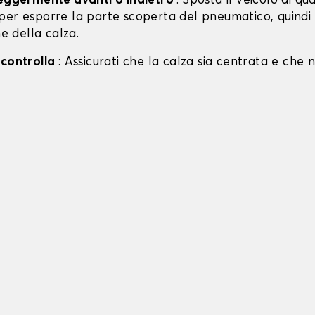
leggermente avanti o indietro
: Sposta il veicolo di qu
per esporre la parte scoperta del pneumatico, quind
ne della calza.
 controlla
: Assicurati che la calza sia centrata e che n