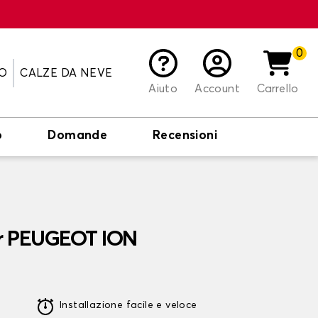
0
O
CALZE DA NEVE
Aiuto
Account
Carrello
o
Domande
Recensioni
er PEUGEOT ION
Installazione facile e veloce