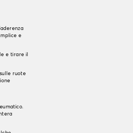
l'aderenza
emplice e
e e tirare il
 sulle ruote
zione
neumatico.
intera