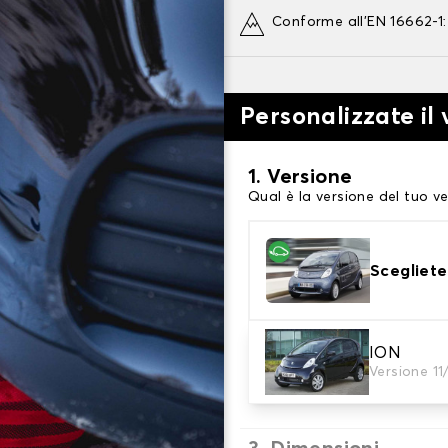
Conforme all'EN 16662-1
Personalizzate il
1. Versione
Qual è la versione del tuo ve
Scegliete
2. Finitura a calza
ION
Versione 11
Scegli le calze da neve adat