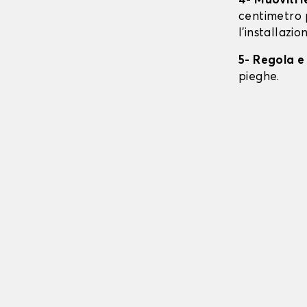
4- Muoviti 
centimetro 
l'installazio
5- Regola e
pieghe.