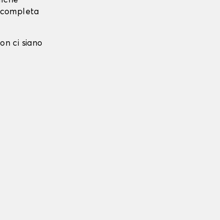
alche
i completa
on ci siano