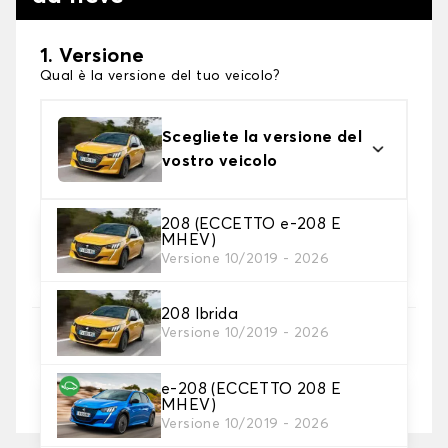
1. Versione
Qual è la versione del tuo veicolo?
Scegliete la versione del
vostro veicolo
208 (ECCETTO e-208 E
2. Finitura a calza
MHEV)
Scegli le calze da neve adatte alle tue necessità
Versione 10/2019 - 2026
208 Ibrida
3. Dimensioni
Versione 10/2019 - 2026
Inserire le dimensioni del pneumatico
e-208 (ECCETTO 208 E
Dove posso trovare le misure dei pneumatici?
MHEV)
Versione 10/2019 - 2026