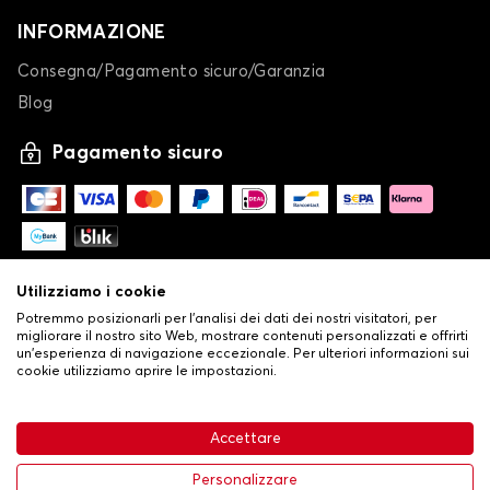
INFORMAZIONE
Consegna/Pagamento sicuro/Garanzia
Blog
Pagamento sicuro
Utilizziamo i cookie
Potremmo posizionarli per l'analisi dei dati dei nostri visitatori, per
migliorare il nostro sito Web, mostrare contenuti personalizzati e offrirti
un'esperienza di navigazione eccezionale. Per ulteriori informazioni sui
cookie utilizziamo aprire le impostazioni.
-
© Copyright 2026 Stilistauto
•
Condizioni generali di vendita
Accettare
•
Politica sulla privacy e sui cookie
Livraison
63,99 €
Aggiungi al carrello
Personalizzare