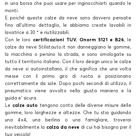
Calze da neve per ALFA ROMEO 159
in una borsa che puoi usare per inginocchiarti quando le
monti.
166
E poiché queste
calze da neve
sono davvero pensate
fino all’ultimo dettaglio, le abbiamo create lavabili in
lavatrice a 30 ° e riutilizzabili.
Con le loro
certificazioni TUV
,
Onorm 5121 e B26
, le
calze da neve
Stilistauto.it non danneggiano le gomme,
la macchina o persino la strada, e sono
omologate su
tutto il territorio italiano
. Con il loro design unico le
calze
da neve
si autoinstallano, il che significa che una volta
Calze da neve per ALFA ROMEO 166
messe con il primo giro di ruota si posizionano
4C
correttamente da sole. Dopo pochi secondi di utilizzo, il
pneumatico viene avvolto nella giusta maniera e la
guida e’ sicura.
Le
calze auto
tengono conto delle diverse misure delle
gomme, loro larghezze e altezze. Che tu stia guidando
una 4x4, una berlina o una famigliare, troverai
inevitabilmente la
calza da neve
di cui
hai bisogno per il
tuo veicolo!