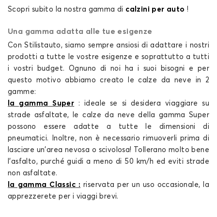
Calze da neve per ALFA ROMEO 4C
Scopri subito la nostra gamma di
calzini per auto
!
75
Una gamma adatta alle tue esigenze
Con Stilistauto, siamo sempre ansiosi di adattare i nostri
prodotti a tutte le vostre esigenze e soprattutto a tutti
i vostri budget. Ognuno di noi ha i suoi bisogni e per
questo motivo abbiamo creato le
calze da neve
in 2
gamme:
la gamma Super
: ideale se si desidera viaggiare su
Calze da neve per ALFA ROMEO 75
strade asfaltate, le
calze da neve
della gamma Super
BRERA
possono essere adatte a tutte le dimensioni di
pneumatici. Inoltre, non è necessario rimuoverli prima di
lasciare un'area nevosa o scivolosa! Tollerano molto bene
l'asfalto, purché guidi a meno di 50 km/h ed eviti strade
non asfaltate.
la gamma Classic
:
riservata per un uso occasionale, la
apprezzerete per i viaggi brevi.
Calze da neve per ALFA ROMEO BRERA