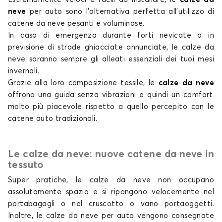
Calze da neve per ALFA ROMEO 147
neve
per auto
sono l'alternativa perfetta all'utilizzo di
156
catene da neve pesanti e voluminose.
In caso di emergenza durante forti nevicate o in
previsione di strade ghiacciate annunciate, le
calze da
neve
saranno sempre gli alleati essenziali dei tuoi mesi
invernali.
Grazie alla loro composizione tessile, le
calze da neve
offrono una guida senza vibrazioni e quindi un comfort
molto più piacevole rispetto a quello percepito con
le
Calze da neve per ALFA ROMEO 156
catene auto tradizionali
.
159
Le calze da neve: nuove catene da neve in
tessuto
Super pratiche, le
calze da neve non
occupano
assolutamente spazio e si ripongono velocemente nel
portabagagli o nel cruscotto o vano portaoggetti.
Inoltre, le
calze da neve per auto
vengono consegnate