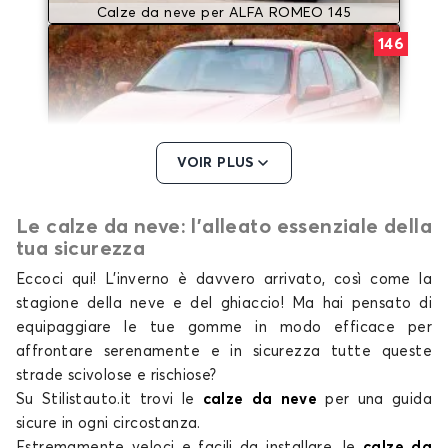
Calze da neve per ALFA ROMEO 145
146
VOIR PLUS
Le calze da neve: l'alleato essenziale della
Calze da neve per ALFA ROMEO 146
tua sicurezza
147
Eccoci qui! L’inverno è davvero arrivato, così come la
stagione della neve e del ghiaccio! Ma hai pensato di
equipaggiare le tue gomme in modo efficace per
affrontare serenamente e in sicurezza tutte queste
strade scivolose e rischiose?
Su Stilistauto.it trovi le
calze da neve
per una guida
sicure in ogni circostanza.
Estremamente veloci e facili da installare,
le
calze da