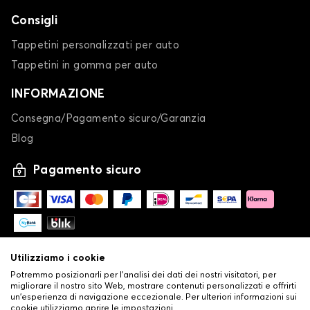
GT
Consigli
Tappetini personalizzati per auto
Tappetini in gomma per auto
INFORMAZIONE
Consegna/Pagamento sicuro/Garanzia
Blog
Calze da neve per ALFA ROMEO GT
Pagamento sicuro
GTV / SPIDER
Utilizziamo i cookie
Potremmo posizionarli per l'analisi dei dati dei nostri visitatori, per
migliorare il nostro sito Web, mostrare contenuti personalizzati e offrirti
un'esperienza di navigazione eccezionale. Per ulteriori informazioni sui
Calze da neve per ALFA ROMEO GTV / SPIDER
cookie utilizziamo aprire le impostazioni.