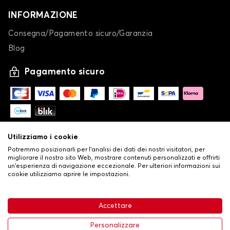
INFORMAZIONE
Consegna/Pagamento sicuro/Garanzia
Blog
Pagamento sicuro
Utilizziamo i cookie
Potremmo posizionarli per l'analisi dei dati dei nostri visitatori, per
migliorare il nostro sito Web, mostrare contenuti personalizzati e offrirti
un'esperienza di navigazione eccezionale. Per ulteriori informazioni sui
cookie utilizziamo aprire le impostazioni.
-
© Copyright 2026 Stilistauto
•
Condizioni generali di vendita
Accettare
•
Politica sulla privacy e sui cookie
Livraison
63,99 €
Aggiungi al carrello
Personalizzare