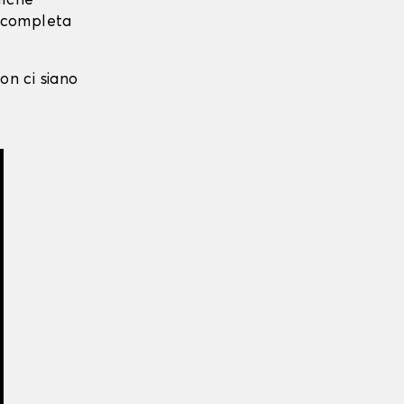
alche
i completa
on ci siano