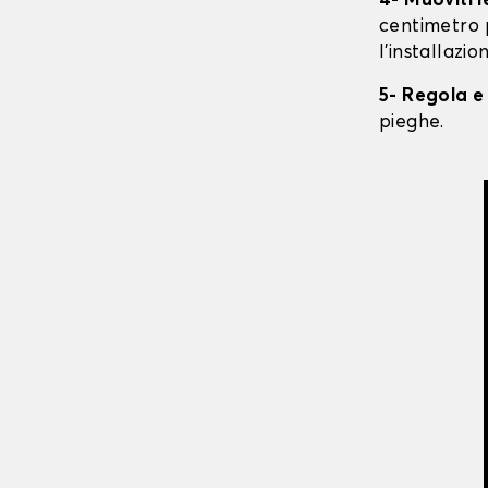
4- Muoviti 
centimetro 
l'installazio
5- Regola e
pieghe.