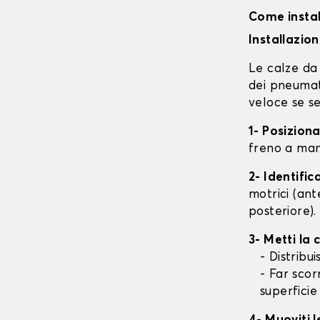
Come instal
Installazio
Le calze da 
dei pneumati
veloce se se
1- Posizion
freno a mano
2- Identifi
motrici (ant
posteriore).
3- Metti la
- Distribu
- Far scor
superficie