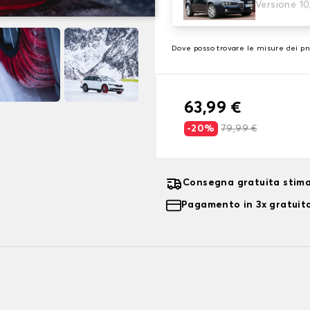
3. Dimensioni
Versione 10
Inserire le dimensioni del p
Dove posso trovare le misure dei p
63,99 €
-20%
79,99 €
Consegna gratuita stima
Pagamento in 3x gratuito