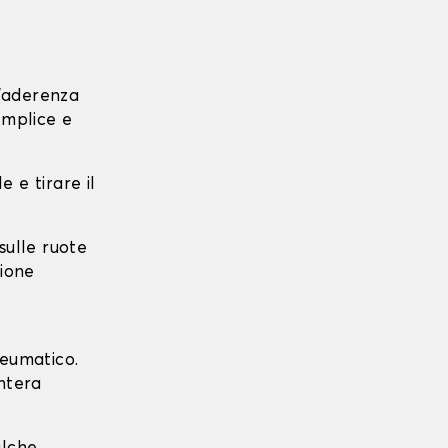
l'aderenza
emplice e
e e tirare il
 sulle ruote
zione
neumatico.
intera