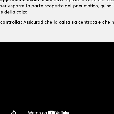
leggermente avanti o indietro
: Sposta il veicolo di qu
per esporre la parte scoperta del pneumatico, quind
ne della calza.
 controlla
: Assicurati che la calza sia centrata e che n