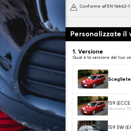
Conforme all'EN 16662-1
Personalizzate il
1. Versione
Qual è la versione del tuo ve
Scegliete
2. Finitura a calza
159 (ECC
Versione 10
Scegli le calze da neve adat
159 SW (