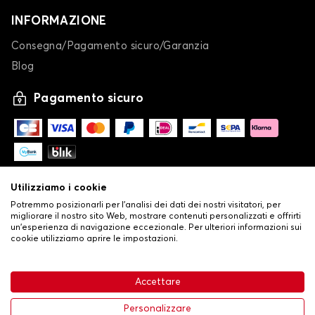
INFORMAZIONE
Consegna/Pagamento sicuro/Garanzia
Blog
Pagamento sicuro
Utilizziamo i cookie
Potremmo posizionarli per l'analisi dei dati dei nostri visitatori, per
migliorare il nostro sito Web, mostrare contenuti personalizzati e offrirti
un'esperienza di navigazione eccezionale. Per ulteriori informazioni sui
cookie utilizziamo aprire le impostazioni.
-
© Copyright 2026 Stilistauto
•
Condizioni generali di vendita
Accettare
•
Politica sulla privacy e sui cookie
Livraison
63,99 €
Aggiungi al carrello
Personalizzare