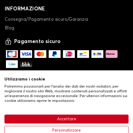
INFORMAZIONE
Consegna/Pagamento sicuro/Garanzia
Blog
Pagamento sicuro
Utilizziamo i cookie
Potremmo posizionarli per l'analisi dei dati dei nostri visitatori, per
migliorare il nostro sito Web, mostrare contenuti personalizzati e offrirti
un'esperienza di navigazione eccezionale. Per ulteriori informazioni sui
cookie utilizziamo aprire le impostazioni.
-
© Copyright 2026 Stilistauto
•
Condizioni generali di vendita
Accettare
•
Politica sulla privacy e sui cookie
Livraison
63,99 €
Aggiungi al carrello
Personalizzare