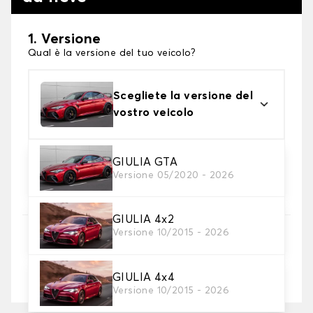
1. Versione
Qual è la versione del tuo veicolo?
Scegliete la versione del
vostro veicolo
2. Finitura a calza
GIULIA GTA
Versione 05/2020 - 2026
Scegli le calze da neve adatte alle tue necessità
GIULIA 4x2
3. Dimensioni
Versione 10/2015 - 2026
Inserire le dimensioni del pneumatico
GIULIA 4x4
Dove posso trovare le misure dei pneumatici?
Versione 10/2015 - 2026