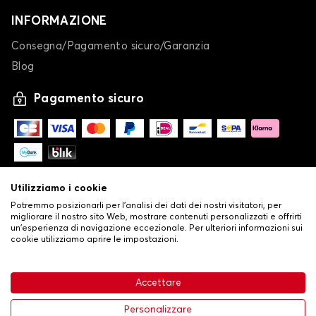
INFORMAZIONE
Consegna/Pagamento sicuro/Garanzia
Blog
Pagamento sicuro
Utilizziamo i cookie
Potremmo posizionarli per l'analisi dei dati dei nostri visitatori, per
migliorare il nostro sito Web, mostrare contenuti personalizzati e offrirti
un'esperienza di navigazione eccezionale. Per ulteriori informazioni sui
cookie utilizziamo aprire le impostazioni.
-
© Copyright 2026 Stilistauto
•
Condizioni generali di vendita
Accettare
•
Politica sulla privacy e sui cookie
Livraison
63,99 €
Aggiungi al carrello
Personalizzare