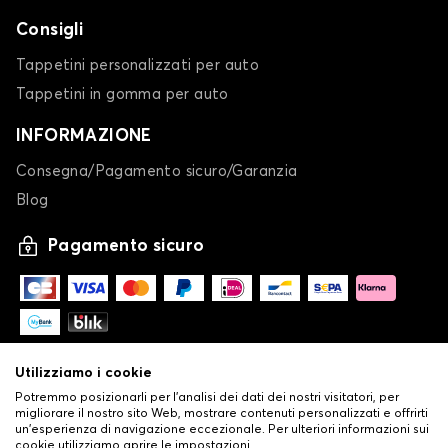
ROOMSTER
Consigli
Tappetini personalizzati per auto
Tappetini in gomma per auto
INFORMAZIONE
Consegna/Pagamento sicuro/Garanzia
Blog
Calze da neve per SKODA ROOMSTER
Pagamento sicuro
SCALA
Utilizziamo i cookie
Potremmo posizionarli per l'analisi dei dati dei nostri visitatori, per
migliorare il nostro sito Web, mostrare contenuti personalizzati e offrirti
un'esperienza di navigazione eccezionale. Per ulteriori informazioni sui
Calze da neve per SKODA SCALA
cookie utilizziamo aprire le impostazioni.