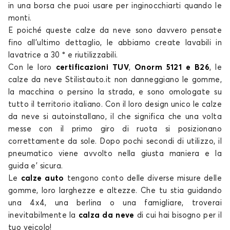
Calze da neve per SKODA FABIA
in una borsa che puoi usare per inginocchiarti quando le
monti.
FELICIA
E poiché queste
calze da neve
sono davvero pensate
fino all’ultimo dettaglio, le abbiamo create lavabili in
lavatrice a 30 ° e riutilizzabili.
Con le loro
certificazioni TUV
,
Onorm 5121 e B26
, le
calze da neve
Stilistauto.it non danneggiano le gomme,
la macchina o persino la strada, e sono
omologate su
tutto il territorio italiano
. Con il loro design unico le
calze
da neve
si autoinstallano, il che significa che una volta
Calze da neve per SKODA FELICIA
messe con il primo giro di ruota si posizionano
KAMIQ
correttamente da sole. Dopo pochi secondi di utilizzo, il
pneumatico viene avvolto nella giusta maniera e la
guida e’ sicura.
Le
calze auto
tengono conto delle diverse misure delle
gomme, loro larghezze e altezze. Che tu stia guidando
una 4x4, una berlina o una famigliare, troverai
inevitabilmente la
calza da neve
di cui
hai bisogno per il
tuo veicolo!