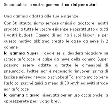
Calze da neve per SKODA KAMIQ
Scopri subito la nostra gamma di
calzini per auto
!
KAROQ
Una gamma adatta alle tue esigenze
Con Stilistauto, siamo sempre ansiosi di adattare i nostri
prodotti a tutte le vostre esigenze e soprattutto a tutti
i vostri budget. Ognuno di noi ha i suoi bisogni e per
questo motivo abbiamo creato le
calze da neve
in 2
gamme:
la gamma Super
: ideale se si desidera viaggiare su
Calze da neve per SKODA KAROQ
strade asfaltate, le
calze da neve
della gamma Super
KODIAQ
possono essere adatte a tutte le dimensioni di
pneumatici. Inoltre, non è necessario rimuoverli prima di
lasciare un'area nevosa o scivolosa! Tollerano molto bene
l'asfalto, purché guidi a meno di 50 km/h ed eviti strade
non asfaltate.
la gamma Classic
:
riservata per un uso occasionale, la
apprezzerete per i viaggi brevi.
Calze da neve per SKODA KODIAQ