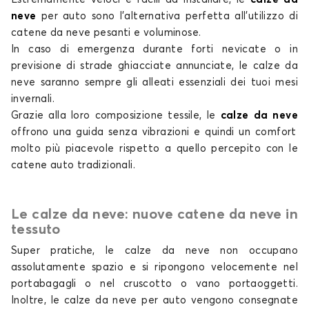
Calze da neve per SKODA ENYAQ
neve
per auto
sono l'alternativa perfetta all'utilizzo di
EPIQ
catene da neve pesanti e voluminose.
In caso di emergenza durante forti nevicate o in
previsione di strade ghiacciate annunciate, le
calze da
neve
saranno sempre gli alleati essenziali dei tuoi mesi
invernali.
Grazie alla loro composizione tessile, le
calze da neve
offrono una guida senza vibrazioni e quindi un comfort
molto più piacevole rispetto a quello percepito con
le
Calze da neve per SKODA EPIQ
catene auto tradizionali
.
FABIA
Le calze da neve: nuove catene da neve in
tessuto
Super pratiche, le
calze da neve non
occupano
assolutamente spazio e si ripongono velocemente nel
portabagagli o nel cruscotto o vano portaoggetti.
Inoltre, le
calze da neve per auto
vengono consegnate