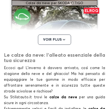
Calze da neve per SKODA CITIGO
ELROQ
VOIR PLUS
Le calze da neve: l'alleato essenziale della
Calze da neve per SKODA ELROQ
tua sicurezza
ENYAQ
Eccoci qui! L’inverno è davvero arrivato, così come la
stagione della neve e del ghiaccio! Ma hai pensato di
equipaggiare le tue gomme in modo efficace per
affrontare serenamente e in sicurezza tutte queste
strade scivolose e rischiose?
Su Stilistauto.it trovi le
calze da neve
per una guida
sicure in ogni circostanza.
Estremamente veloci e facili da installare,
le
calze da