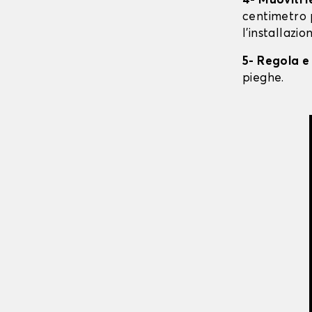
4- Muoviti 
centimetro 
l'installazio
5- Regola e
pieghe.