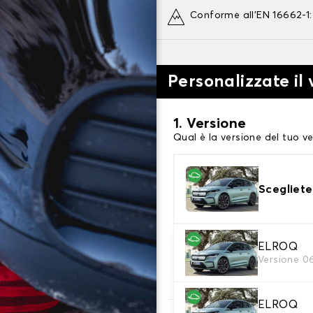
Conforme all'EN 16662-1
Personalizzate il
1. Versione
Qual è la versione del tuo ve
Scegliete
2. Finitura a calza
ELROQ
Versione 0
Scegli le calze da neve adat
ELROQ