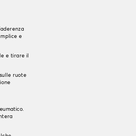
l'aderenza
emplice e
e e tirare il
 sulle ruote
zione
neumatico.
intera