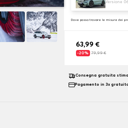
3. Dimensioni
Versione 0
Inserire le dimensioni del p
Dove posso trovare le misure dei p
63,99 €
-20%
79,99 €
Consegna gratuita stima
Pagamento in 3x gratuito