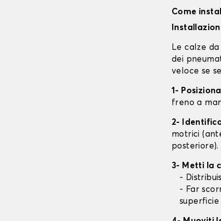
Come instal
Installazio
Le calze da 
dei pneumati
veloce se se
1- Posizion
freno a mano
2- Identifi
motrici (ant
posteriore).
3- Metti la
- Distribu
- Far scor
superficie