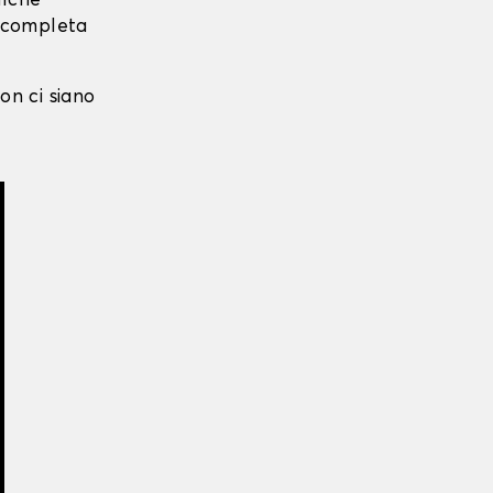
alche
i completa
on ci siano