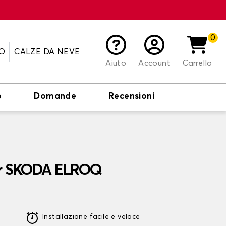
0
O
CALZE DA NEVE
Aiuto
Account
Carrello
o
Domande
Recensioni
er SKODA ELROQ
Installazione facile e veloce