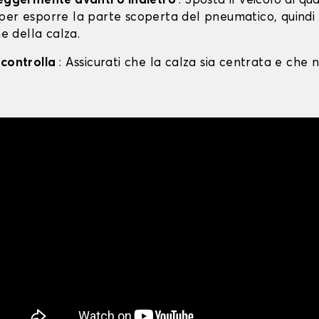
leggermente avanti o indietro
: Sposta il veicolo di qu
per esporre la parte scoperta del pneumatico, quind
ne della calza.
 controlla
: Assicurati che la calza sia centrata e che n