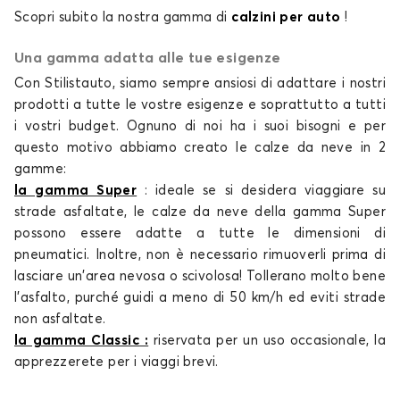
Calze da neve per OPEL CASCADA
Scopri subito la nostra gamma di
calzini per auto
!
COMBO LIFE
Una gamma adatta alle tue esigenze
Con Stilistauto, siamo sempre ansiosi di adattare i nostri
prodotti a tutte le vostre esigenze e soprattutto a tutti
i vostri budget. Ognuno di noi ha i suoi bisogni e per
questo motivo abbiamo creato le
calze da neve
in 2
gamme:
la gamma Super
: ideale se si desidera viaggiare su
Calze da neve per OPEL COMBO LIFE
strade asfaltate, le
calze da neve
della gamma Super
COMBO TOUR
possono essere adatte a tutte le dimensioni di
pneumatici. Inoltre, non è necessario rimuoverli prima di
lasciare un'area nevosa o scivolosa! Tollerano molto bene
l'asfalto, purché guidi a meno di 50 km/h ed eviti strade
non asfaltate.
la gamma Classic
:
riservata per un uso occasionale, la
apprezzerete per i viaggi brevi.
Calze da neve per OPEL COMBO TOUR