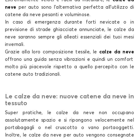
Calze da neve per OPEL AMPERA
neve
per auto
sono l'alternativa perfetta all'utilizzo di
ANTARA
catene da neve pesanti e voluminose.
In caso di emergenza durante forti nevicate o in
previsione di strade ghiacciate annunciate, le
calze da
neve
saranno sempre gli alleati essenziali dei tuoi mesi
invernali.
Grazie alla loro composizione tessile, le
calze da neve
offrono una guida senza vibrazioni e quindi un comfort
molto più piacevole rispetto a quello percepito con
le
Calze da neve per OPEL ANTARA
catene auto tradizionali
.
ASTRA
Le calze da neve: nuove catene da neve in
tessuto
Super pratiche, le
calze da neve non
occupano
assolutamente spazio e si ripongono velocemente nel
portabagagli o nel cruscotto o vano portaoggetti.
Inoltre, le
calze da neve per auto
vengono consegnate