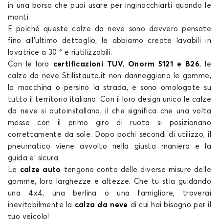
Calze da neve per OPEL ASTRA
in una borsa che puoi usare per inginocchiarti quando le
monti.
CALIBRA
E poiché queste
calze da neve
sono davvero pensate
fino all’ultimo dettaglio, le abbiamo create lavabili in
lavatrice a 30 ° e riutilizzabili.
Con le loro
certificazioni TUV
,
Onorm 5121 e B26
, le
calze da neve
Stilistauto.it non danneggiano le gomme,
la macchina o persino la strada, e sono
omologate su
tutto il territorio italiano
. Con il loro design unico le
calze
da neve
si autoinstallano, il che significa che una volta
Calze da neve per OPEL CALIBRA
messe con il primo giro di ruota si posizionano
CASCADA
correttamente da sole. Dopo pochi secondi di utilizzo, il
pneumatico viene avvolto nella giusta maniera e la
guida e’ sicura.
Le
calze auto
tengono conto delle diverse misure delle
gomme, loro larghezze e altezze. Che tu stia guidando
una 4x4, una berlina o una famigliare, troverai
inevitabilmente la
calza da neve
di cui
hai bisogno per il
tuo veicolo!