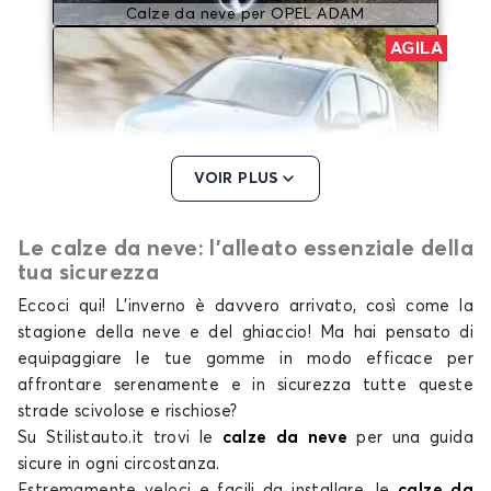
Calze da neve per OPEL ADAM
AGILA
VOIR PLUS
Le calze da neve: l'alleato essenziale della
Calze da neve per OPEL AGILA
tua sicurezza
AMPERA
Eccoci qui! L’inverno è davvero arrivato, così come la
stagione della neve e del ghiaccio! Ma hai pensato di
equipaggiare le tue gomme in modo efficace per
affrontare serenamente e in sicurezza tutte queste
strade scivolose e rischiose?
Su Stilistauto.it trovi le
calze da neve
per una guida
sicure in ogni circostanza.
Estremamente veloci e facili da installare,
le
calze da