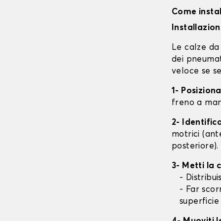
Come instal
Installazio
Le calze da 
dei pneumati
veloce se se
1- Posizion
freno a mano
2- Identifi
motrici (ant
posteriore).
3- Metti la
- Distribu
- Far scor
superficie