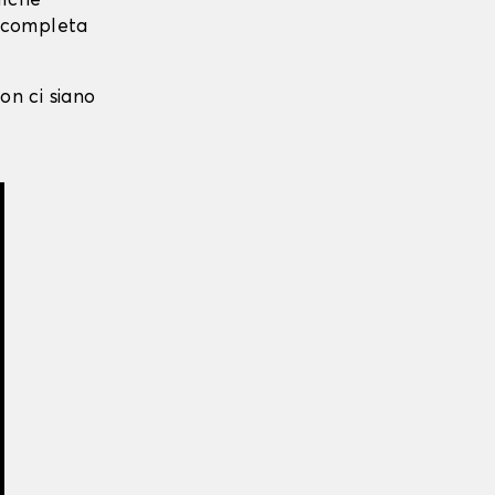
alche
i completa
on ci siano