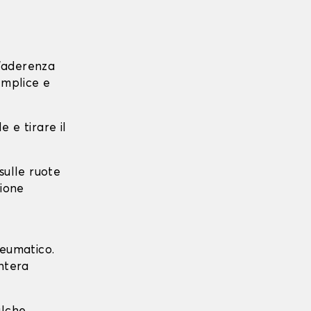
l'aderenza
emplice e
e e tirare il
 sulle ruote
zione
neumatico.
intera