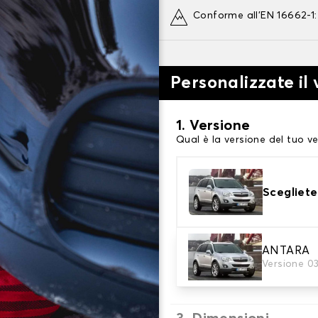
Conforme all'EN 16662-1
Personalizzate il
1. Versione
Qual è la versione del tuo ve
Scegliete
2. Finitura a calza
ANTARA
Versione 0
Scegli le calze da neve adat