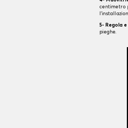
4- Muoviti 
centimetro 
l'installazio
5- Regola e
pieghe.