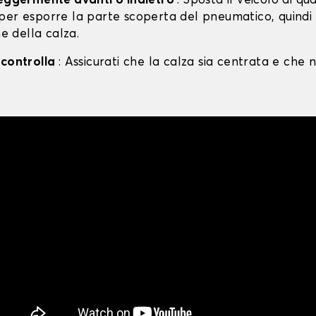
leggermente avanti o indietro
: Sposta il veicolo di qu
per esporre la parte scoperta del pneumatico, quind
ne della calza.
 controlla
: Assicurati che la calza sia centrata e che n