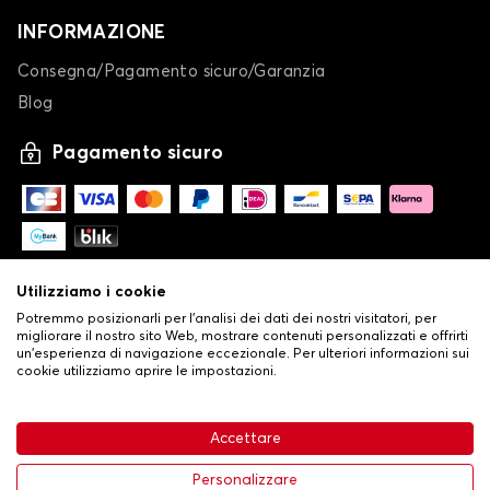
INFORMAZIONE
Consegna/Pagamento sicuro/Garanzia
Blog
Pagamento sicuro
Utilizziamo i cookie
Potremmo posizionarli per l'analisi dei dati dei nostri visitatori, per
migliorare il nostro sito Web, mostrare contenuti personalizzati e offrirti
un'esperienza di navigazione eccezionale. Per ulteriori informazioni sui
cookie utilizziamo aprire le impostazioni.
-
© Copyright 2026 Stilistauto
•
Condizioni generali di vendita
Accettare
•
Politica sulla privacy e sui cookie
Livraison
63,99 €
Aggiungi al carrello
Personalizzare