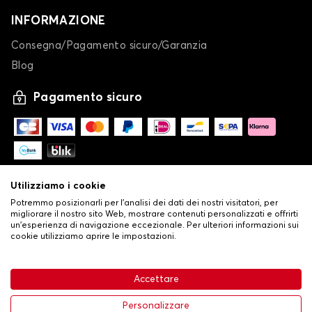
INFORMAZIONE
Consegna/Pagamento sicuro/Garanzia
Blog
Pagamento sicuro
Utilizziamo i cookie
Potremmo posizionarli per l'analisi dei dati dei nostri visitatori, per
migliorare il nostro sito Web, mostrare contenuti personalizzati e offrirti
un'esperienza di navigazione eccezionale. Per ulteriori informazioni sui
cookie utilizziamo aprire le impostazioni.
-
© Copyright 2026 Stilistauto
•
Condizioni generali di vendita
Accettare
•
Politica sulla privacy e sui cookie
Livraison
63,99 €
Aggiungi al carrello
Personalizzare