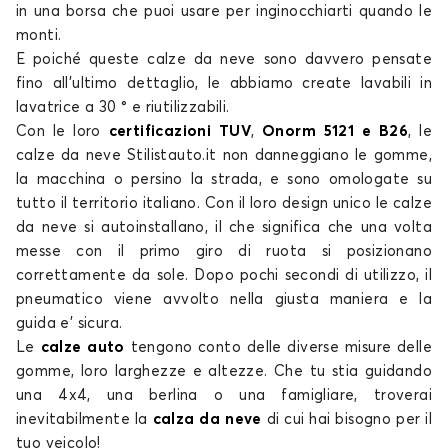
in una borsa che puoi usare per inginocchiarti quando le
monti.
E poiché queste
calze da neve
sono davvero pensate
fino all’ultimo dettaglio, le abbiamo create lavabili in
lavatrice a 30 ° e riutilizzabili.
Con le loro
certificazioni TUV
,
Onorm 5121 e B26
, le
calze da neve
Stilistauto.it non danneggiano le gomme,
la macchina o persino la strada, e sono
omologate su
tutto il territorio italiano
. Con il loro design unico le
calze
da neve
si autoinstallano, il che significa che una volta
messe con il primo giro di ruota si posizionano
correttamente da sole. Dopo pochi secondi di utilizzo, il
pneumatico viene avvolto nella giusta maniera e la
guida e’ sicura.
Le
calze auto
tengono conto delle diverse misure delle
gomme, loro larghezze e altezze. Che tu stia guidando
una 4x4, una berlina o una famigliare, troverai
inevitabilmente la
calza da neve
di cui
hai bisogno per il
tuo veicolo!