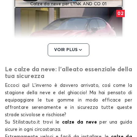
Calze da neve per LYNK AND CO 01
02
VOIR PLUS
Le calze da neve: l'alleato essenziale della
Calze da neve per LYNK AND CO 02
tua sicurezza
08
Eccoci qui! L’inverno è davvero arrivato, così come la
stagione della neve e del ghiaccio! Ma hai pensato di
equipaggiare le tue gomme in modo efficace per
affrontare serenamente e in sicurezza tutte queste
strade scivolose e rischiose?
Su Stilistauto.it trovi le
calze da neve
per una guida
sicure in ogni circostanza.
Estremamente veloci e facili da installare,
le
calze da