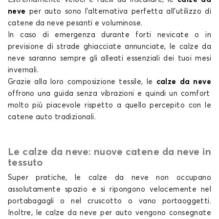
Calze da neve per LYNK AND CO 08
neve
per auto
sono l'alternativa perfetta all'utilizzo di
catene da neve pesanti e voluminose.
In caso di emergenza durante forti nevicate o in
previsione di strade ghiacciate annunciate, le
calze da
neve
saranno sempre gli alleati essenziali dei tuoi mesi
invernali.
Grazie alla loro composizione tessile, le
calze da neve
offrono una guida senza vibrazioni e quindi un comfort
molto più piacevole rispetto a quello percepito con
le
catene auto tradizionali
.
Le calze da neve: nuove catene da neve in
tessuto
Super pratiche, le
calze da neve non
occupano
assolutamente spazio e si ripongono velocemente nel
portabagagli o nel cruscotto o vano portaoggetti.
Inoltre, le
calze da neve per auto
vengono consegnate