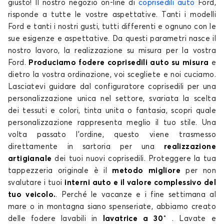
giusto! Il nostro negozio on-line di
coprisedili auto
Ford,
risponde a tutte le vostre aspettative. Tanti i modelli
Ford e tanti i nostri gusti, tutti differenti e ognuno con le
sue esigenze e aspettative. Da questi parametri nasce il
nostro lavoro, la realizzazione su misura per la vostra
Ford.
Produciamo fodere coprisedili auto su misura
e
dietro la vostra ordinazione, voi scegliete e noi cuciamo.
Coprisedili per FORD ECOSPORT
Lasciatevi guidare dal configuratore coprisedili per una
FIESTA
personalizzazione unica nel settore, svariata la scelta
dei tessuti e colori, tinta unita o fantasia, scopri quale
personalizzazione rappresenta meglio il tuo stile. Una
volta passato l’ordine, questo viene trasmesso
direttamente in sartoria per una
realizzazione
artigianale
dei tuoi nuovi coprisedili. Proteggere la tua
tappezzeria originale è il
metodo migliore
per non
svalutare i tuoi
interni auto e il valore complessivo del
Coprisedili per FORD FIESTA
tuo veicolo.
. Perché le vacanze e i fine settimana al
FOCUS
mare o in montagna siano spenseriate, abbiamo creato
delle fodere lavabili in
lavatrice a 30˚
. Lavate e