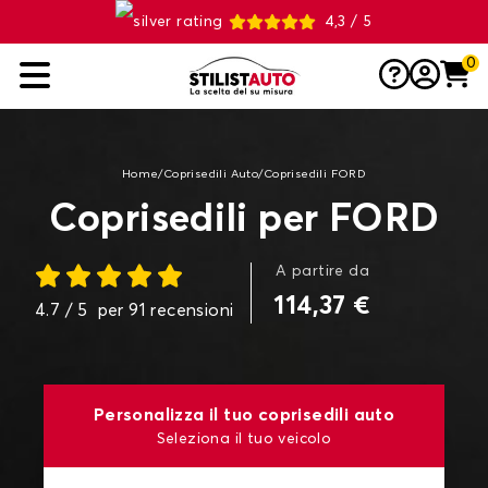
4,3 / 5
0
Home
/
Coprisedili Auto
/
Coprisedili FORD
Coprisedili per FORD
A partire da
114,37 €
4.7
/ 5
per
91
recensioni
Personalizza il tuo coprisedili auto
Seleziona il tuo veicolo