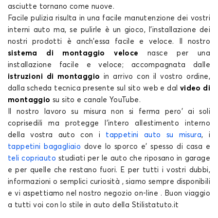
asciutte tornano come nuove.
Facile pulizia risulta in una facile manutenzione dei vostri
interni auto ma, se pulirle è un gioco, l’installazione dei
nostri prodotti è anch’essa facile e veloce. Il nostro
sistema di montaggio veloce
nasce per una
installazione facile e veloce; accompagnata dalle
Coprisedili per FORD FOCUS
istruzioni di montaggio
in arrivo con il vostro ordine,
dalla scheda tecnica presente sul sito web e dal
video di
FOCUS C-MAX
montaggio
su sito e canale YouTube.
Il nostro lavoro su misura non si ferma pero' ai soli
coprisedili ma protegge l'intero allestimento interno
della vostra auto con i
tappetini auto su misura
, i
tappetini bagagliaio
dove lo sporco e' spesso di casa e
teli copriauto
studiati per le auto che riposano in garage
e per quelle che restano fuori. E per tutti i vostri dubbi,
informazioni o semplici curiosità , siamo sempre disponibili
Coprisedili per FORD FOCUS C-MAX
e vi aspettiamo nel nostro negozio on-line . Buon viaggio
FUSION
a tutti voi con lo stile in auto della Stilistatuto.it