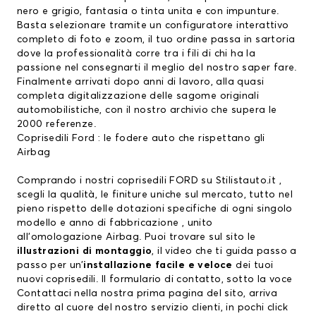
nero e grigio, fantasia o tinta unita e con impunture.
Basta selezionare tramite un configuratore interattivo
completo di foto e zoom, il tuo ordine passa in sartoria
dove la professionalità corre tra i fili di chi ha la
passione nel consegnarti il meglio del nostro saper fare.
Finalmente arrivati dopo anni di lavoro, alla quasi
completa digitalizzazione delle sagome originali
automobilistiche, con il nostro archivio che supera le
2000 referenze.
Coprisedili Ford : le fodere auto che rispettano gli
Airbag
Comprando i nostri coprisedili FORD su Stilistauto.it ,
scegli la qualità, le finiture uniche sul mercato, tutto nel
pieno rispetto delle dotazioni specifiche di ogni singolo
modello e anno di fabbricazione , unito
all’omologazione Airbag. Puoi trovare sul sito le
illustrazioni di montaggio
, il video che ti guida passo a
passo per un’
installazione facile e veloce
dei tuoi
nuovi coprisedili. Il formulario di contatto, sotto la voce
Contattaci nella nostra prima pagina del sito, arriva
diretto al cuore del nostro servizio clienti, in pochi click