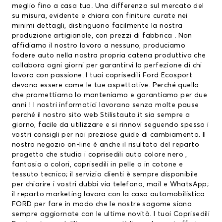
meglio fino a casa tua. Una differenza sul mercato del
su misura, evidente e chiara con finiture curate nei
minimi dettagli, distinguono facilmente la nostra
produzione artigianale, con prezzi di fabbrica . Non
affidiamo il nostro lavoro a nessuno, produciamo
fodere auto nella nostra propria catena produttiva che
collabora ogni giorni per garantirvi la perfezione di chi
lavora con passione. I tuoi coprisedili Ford Ecosport
devono essere come le tue aspettative. Perché quello
che promettiamo lo manteniamo e garantiamo per due
anni ! I nostri informatici lavorano senza molte pause
perché il nostro sito web Stilistauto.it sia sempre a
giorno, facile da utilizzare e si rinnovi seguendo spesso i
vostri consigli per noi preziose guide di cambiamento. Il
nostro negozio on-line è anche il risultato del reparto
progetto che studia i coprisedili auto colore nero ,
fantasia o colori, coprisedili in pelle o in cotone e
tessuto tecnico; il servizio clienti è sempre disponibile
per chiarire i vostri dubbi via telefono, mail e WhatsApp;
il reparto marketing lavora con la casa automobilistica
FORD per fare in modo che le nostre sagome siano
sempre aggiornate con le ultime novità. I tuoi
Coprisedili