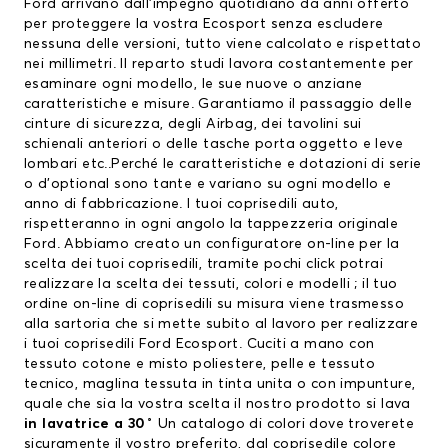
Ford
arrivano dall’impegno quotidiano da anni offerto
per proteggere la vostra Ecosport senza escludere
nessuna delle versioni, tutto viene calcolato e rispettato
nei millimetri. Il reparto studi lavora costantemente per
esaminare ogni modello, le sue nuove o anziane
caratteristiche e misure. Garantiamo il passaggio delle
cinture di sicurezza, degli Airbag, dei tavolini sui
schienali anteriori o delle tasche porta oggetto e leve
lombari etc..Perché le caratteristiche e dotazioni di serie
o d’optional sono tante e variano su ogni modello e
anno di fabbricazione. I tuoi
coprisedili auto
,
rispetteranno in ogni angolo la tappezzeria originale
Ford. Abbiamo creato un configuratore on-line per la
scelta dei tuoi coprisedili, tramite pochi click potrai
realizzare la scelta dei tessuti, colori e modelli ; il tuo
ordine on-line di coprisedili su misura viene trasmesso
alla sartoria che si mette subito al lavoro per realizzare
i tuoi coprisedili Ford Ecosport. Cuciti a mano con
tessuto cotone e misto poliestere, pelle e tessuto
tecnico, maglina tessuta in tinta unita o con impunture,
quale che sia la vostra scelta il nostro prodotto si lava
in lavatrice a 30˚
Un catalogo di colori dove troverete
sicuramente il vostro preferito, dal coprisedile colore