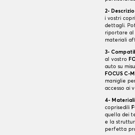
2- Descrizi
i vostri cop
dettagli. Po
riportare al
materiali af
3- Compatibi
al vostro
F
auto su mis
FOCUS C-
maniglie per
accesso ai v
4- Materiali
coprisedili
F
quella dei te
e la struttu
perfetta pr