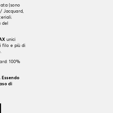
urata (sono
r / Jacquard,
eriali.
a del
AX
unici
 filo e più di
.
uard: 100%
i. Essendo
aso di