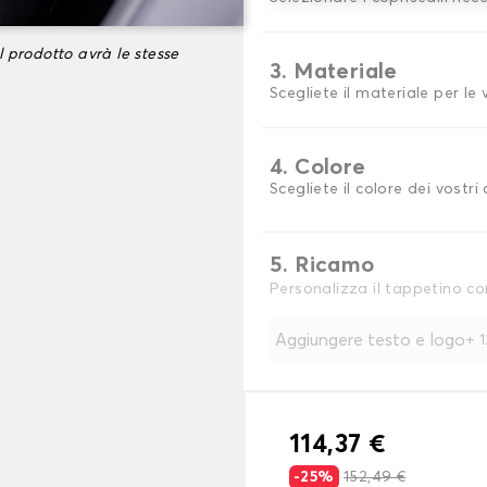
l prodotto avrà le stesse
3. Materiale
Scegliete il materiale per le
4. Colore
Scegliete il colore dei vostri 
5. Ricamo
Personalizza il tappetino co
Aggiungere testo e logo
+
114,37 €
-25%
152,49 €