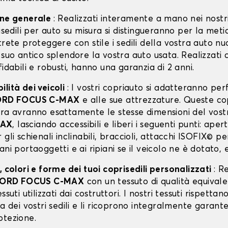
one generale
: Realizzati interamente a mano nei nostri
risedili per auto su misura si distingueranno per la meti
trete proteggere con stile i sedili della vostra auto n
 suo antico splendore la vostra auto usata. Realizzati 
fidabili e robusti, hanno una garanzia di 2 anni.
lità dei veicoli
: I vostri copriauto si adatteranno p
ORD FOCUS C-MAX
e alle sue attrezzature. Queste c
ura avranno esattamente le stesse dimensioni del vos
MAX
, lasciando accessibili e liberi i seguenti punti: aper
 gli schienali inclinabili, braccioli, attacchi ISOFIX© p
ani portaoggetti e ai ripiani se il veicolo ne è dotato, 
, colori e forme dei tuoi coprisedili personalizzati
: R
ORD FOCUS C-MAX
con un tessuto di qualità equival
ssuti utilizzati dai costruttori. I nostri tessuti rispett
ra dei vostri sedili e li ricoprono integralmente garan
otezione.