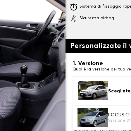
Sistema di fissaggio rap
Sicurezza airbag
Personalizzate il 
1. Versione
Qual è la versione del tuo ve
Scegliete
FOCUS C-
Versione 0
2. Set di coperture
Selezionare i coprisedili nec