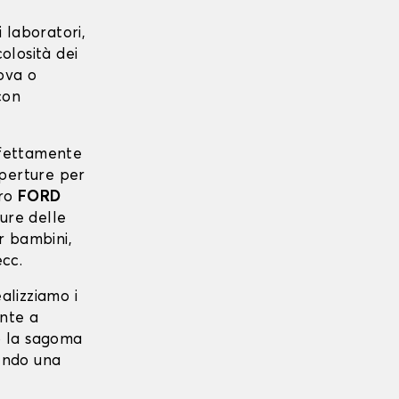
 laboratori,
colosità dei
uova o
con
erfettamente
operture per
tro
FORD
ture delle
er bambini,
ecc.
ealizziamo i
ente a
ano la sagoma
tendo una