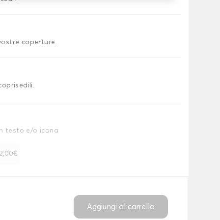
 vostre coperture.
coprisedili.
n testo e/o icona
 12,00€
Aggiungi al carrello