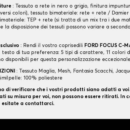
niture
: Tessuto a rete in nero o grigio, finitura impunt
diversi colori), tessuto bimateriale: rete + rete / Damie
imateriale: TEP + rete (si tratta di un mix tra i due mat
 e la disposizione dei tessuti possono variare a second
sclusivo
: Rendi il vostro coprisedili
FORD FOCUS C-M
testo di tua preferenza: 5 tipi di carattere, 11 colori di
o disponibili per questa personalizzazione eccezionale
IZIONI
: Tessuto Maglia, Mesh, Fantasia Scacchi, Jacq
similpelle: 100% poliestere
 di verificare che i vostri prodotti siano adatti a vo
ti su misura per voi, non possono essere ritirati. In c
 esitate a contattarci.