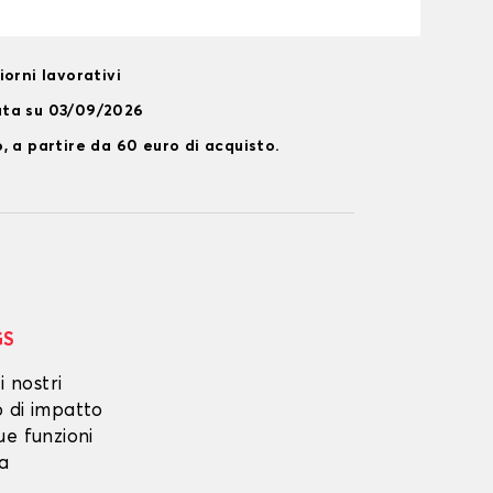
orni lavorativi
ata su 03/09/2026
, a partire da 60 euro di acquisto.
GS
i nostri
o di impatto
ue funzioni
ta