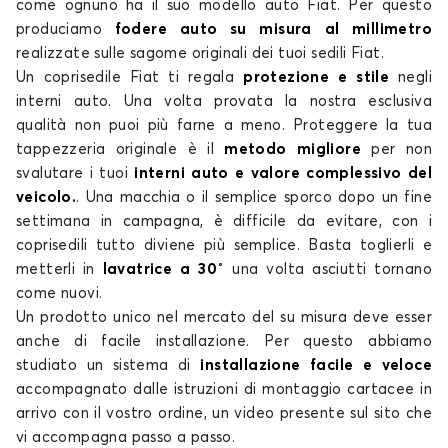
come ognuno ha il suo modello auto Fiat. Per questo
produciamo
fodere auto su misura al millimetro
realizzate sulle sagome originali dei tuoi sedili Fiat.
Un coprisedile Fiat ti regala
protezione e stile
negli
interni auto. Una volta provata la nostra esclusiva
qualità non puoi più farne a meno. Proteggere la tua
tappezzeria originale è il
metodo migliore
per non
Coprisedili per FIAT BRAVO
svalutare i tuoi
interni auto e valore complessivo del
CROMA
veicolo.
. Una macchia o il semplice sporco dopo un fine
settimana in campagna, è difficile da evitare, con i
coprisedili tutto diviene più semplice. Basta toglierli e
metterli in
lavatrice a 30˚
una volta asciutti tornano
come nuovi.
Un prodotto unico nel mercato del su misura deve esser
anche di facile installazione. Per questo abbiamo
studiato un sistema di
installazione facile e veloce
Coprisedili per FIAT CROMA
accompagnato dalle istruzioni di montaggio cartacee in
DOBLO
arrivo con il vostro ordine, un video presente sul sito che
vi accompagna passo a passo.