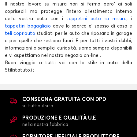
Il nostro lavoro su misura non si ferma pero' ai soli
coprisedili ma protegge l'intero allestimento interno
della vostra auto con i
tappetini auto su misura
, i
tappetini bagagliaio
dove lo sporco e' spesso di casa e
teli copriauto
studiati per le auto che riposano in garage
e per quelle che restano fuori. E per tutti i vostri dubbi,
Coprisedili per FIAT DOBLO
informazioni o semplici curiosità, siamo sempre disponibili
e vi aspettiamo nel nostro negozio on-line .
GRANDE PUNTO
Buon viaggio a tutti voi con lo stile in auto della
Stilistatuto.it
CONSEGNA GRATUITA CON DPD
su tutto il sito
Coprisedili per FIAT GRANDE PUNTO
PRODUZIONE E QUALITÀ U.E.
IDEA
nella nostra fabbrica
FORNITORE UFFICIALE PRODUTTORE