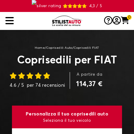
4,3 / 5
0
Home
/
Coprisedili Auto
/
Coprisedili FIAT
Coprisedili per FIAT
A partire da
114,37 €
4.6
/ 5
per
74
recensioni
Personalizza il tuo coprisedili auto
Seleziona il tuo veicolo