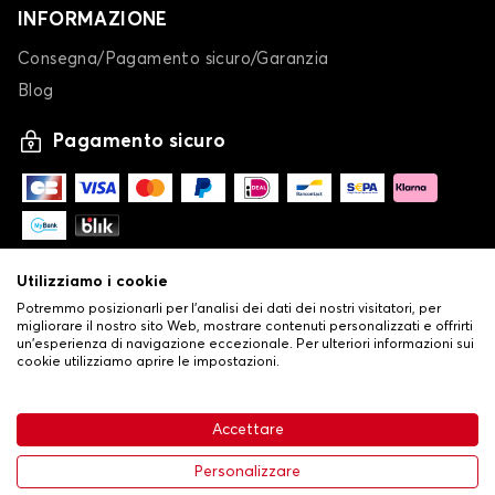
INFORMAZIONE
Consegna/Pagamento sicuro/Garanzia
Blog
Pagamento sicuro
Utilizziamo i cookie
Potremmo posizionarli per l'analisi dei dati dei nostri visitatori, per
migliorare il nostro sito Web, mostrare contenuti personalizzati e offrirti
un'esperienza di navigazione eccezionale. Per ulteriori informazioni sui
cookie utilizziamo aprire le impostazioni.
-
© Copyright 2026 Stilistauto
•
Condizioni generali di vendita
Accettare
•
Politica sulla privacy e sui cookie
Livraison
114,37 €
Aggiungi al carrello
Personalizzare
-25%
152,49 €