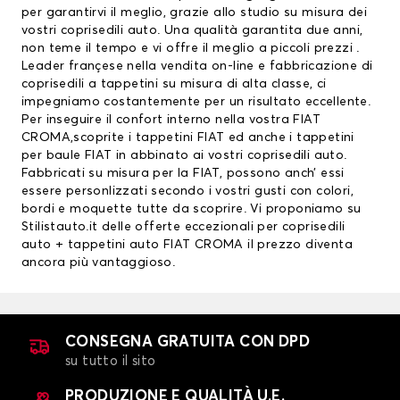
per garantirvi il meglio, grazie allo studio su misura dei
vostri coprisedili auto. Una qualità garantita due anni,
non teme il tempo e vi offre il meglio a piccoli prezzi .
Leader françese nella vendita on-line e fabbricazione di
coprisedili a tappetini su misura di alta classe, ci
impegniamo costantemente per un risultato eccellente.
Per inseguire il confort interno nella vostra FIAT
CROMA,scoprite i
tappetini FIAT
ed anche i
tappetini
per baule FIAT
in abbinato ai vostri coprisedili auto.
Fabbricati su misura per la FIAT, possono anch’ essi
essere personlizzati secondo i vostri gusti con colori,
bordi e moquette tutte da scoprire. Vi proponiamo su
Stilistauto.it delle offerte eccezionali per coprisedili
auto + tappetini auto FIAT CROMA il prezzo diventa
ancora più vantaggioso.
CONSEGNA GRATUITA CON DPD
su tutto il sito
PRODUZIONE E QUALITÀ U.E.