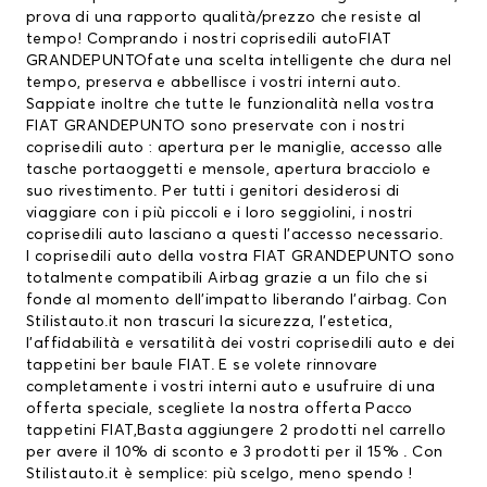
prova di una rapporto qualità/prezzo che resiste al
tempo! Comprando i nostri coprisedili autoFIAT
GRANDEPUNTOfate una scelta intelligente che dura nel
tempo, preserva e abbellisce i vostri interni auto.
Sappiate inoltre che tutte le funzionalità nella vostra
FIAT GRANDEPUNTO sono preservate con i nostri
coprisedili auto : apertura per le maniglie, accesso alle
tasche portaoggetti e mensole, apertura bracciolo e
suo rivestimento. Per tutti i genitori desiderosi di
viaggiare con i più piccoli e i loro seggiolini, i nostri
coprisedili auto lasciano a questi l’accesso necessario.
I coprisedili auto della vostra FIAT GRANDEPUNTO sono
totalmente compatibili Airbag grazie a un filo che si
fonde al momento dell’impatto liberando l’airbag. Con
Stilistauto.it non trascuri la sicurezza, l’estetica,
l’affidabilità e versatilità dei vostri coprisedili auto e dei
tappetini ber baule FIAT
. E se volete rinnovare
completamente i vostri interni auto e usufruire di una
offerta speciale, scegliete la nostra offerta Pacco
tappetini FIAT
,Basta aggiungere 2 prodotti nel carrello
per avere il 10% di sconto e 3 prodotti per il 15% . Con
Stilistauto.it è semplice: più scelgo, meno spendo !