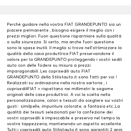
Perchè guidare nella vostra FIAT GRANDEPUNTO sia un
piacere permanente , bisogna esigere il meglio con i
prezzi migliori. Fuori questione risparmiare sulla qualità
o sulla sicurezza. Si certo, ma anche fuori questione
sono le spese inutili. Il meglio si trova nell’ottimizzare la
qualità della casa produttrice FIAT preservandone il
valore per la GRANDEPUNTO proteggendo i vostri sedili
auto con delle fodere su misura a prezzi
imparagonabili. Les
coprisedili auto
FIAT
GRANDEPUNTO della Stilistauto.it sono fatti per voi !
Realizzati su ordinazione nella nostra sartoria , i
coprisediliFIAT
> rispettano nei millimetri le sagome
originali delle case produttrici. A voi la scelta nella
personalizzazione, colori e tessuti da scegliere sui vostri
gusti : similpelle, impunture colorate, a fantasia etc..La
qualità dei tessuti selezionati per la confezione dei
vostri coprisedili è impeccabile e preserva nel tempo la
vostra tappezzeria, mantenendo un aspetto eccellente.
Tutti i coprisedili auto Stilistauto.it sono garantiti 2 anni,