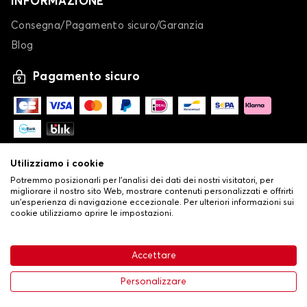
INFORMAZIONE
Consegna/Pagamento sicuro/Garanzia
Blog
Pagamento sicuro
Utilizziamo i cookie
Potremmo posizionarli per l'analisi dei dati dei nostri visitatori, per
migliorare il nostro sito Web, mostrare contenuti personalizzati e offrirti
un'esperienza di navigazione eccezionale. Per ulteriori informazioni sui
cookie utilizziamo aprire le impostazioni.
-
© Copyright 2026 Stilistauto
•
Condizioni generali di vendita
Accettare
•
Politica sulla privacy e sui cookie
Livraison
32,53 €
Aggiungi al carrello
Personalizzare
-20%
40,66 €