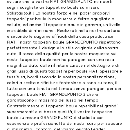
evitare che la vostra FIAT GRANDEPUNTO ne riporti i
segni, scegliete un tappetino baule su misura
Stilistauto.it ! La nostra forza è nel poter proporvi
tappetini per baule
in moquette a feltro agugliato o
velluto, ed anche il tappetino baule in gomma, un livello
incredibile di rifinizione . Realizzati nella nostra sartoria
e secondo le sagome ufficiali della casa produttrice
FIAT, i nostri tappetini baule GRANDEPUNTO rispettano
perfettamente il design e lo stile originale della vostra
auto. Il tocco della qualità per le nostre moquette sui
nostri tappetini baule non ha paragoni con una resa
magnifica data dalle rifiniture curate nel dettaglio e di
gran lusso di questi
tappetini per baule FIAT
. Spessore e
tessitura, bordi secondo la vostra personalizzazione,
colori a scelta e rifiniture fantasiose o tono su tono, il
tutto con una tenuta nel tempo senza paragoni per dei
tappetini baule FIAT GRANDEPUNTO 3 che vi
garantiscono il massimo del lusso nel tempo.
Contrariamente ai tappetini baule reperibili nei grandi
supermercati e di bassa qualità, il vostro tappetino
baule su misura GRANDEPUNTO è studiato con
esperienza e professionalità dei nostri sarti per sposare
al millimetro i contorni del vostro veicolo.Leader