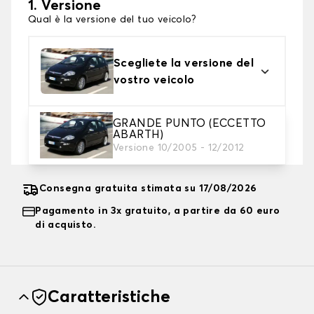
1. Versione
Qual è la versione del tuo veicolo?
Scegliete la versione del
vostro veicolo
GRANDE PUNTO (ECCETTO
2. Livello di protezione
ABARTH)
Scegli il telo protettivo adatto alle tue esigenze
Versione 10/2005 - 12/2012
Consegna gratuita stimata su 17/08/2026
Pagamento in 3x gratuito, a partire da 60 euro
di acquisto.
Caratteristiche