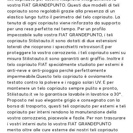
vostra FIAT GRANDEPUNTO. Questi due modelli di teli
copriauto sono regolabili grazie alla presenza di un
elastico lungo tutto il perimetro del telo copriauto. La
tenuta di ogni copriauto viene rinforzata da supporto
per una resa perfetta nel tempo. Per un profilo
impeccabile sulla vostra FIAT GRANDEPUNTO, i teli
copriauto Stilistauto.it sono dotati di due estensioni
laterali che ricoprono i specchietti retrovisori.E per
proteggere la vostra carrozzeria. i teli copriauto semi su
misura Stilistauto.it sono garantiti anti graffio. Inoltre il
telo copriauto FIAT
specialmente studiato per esterni è
anti-neve e anti-pioggia perchè perfettamente
impermeabile.Questo telo copriauto è ovviamente
testato contro la polvere e i raggio solari UV. E per
mantenere un telo copriauto sempre pulito e pronto,
Stilistauto.it ve lo garantisce lavabile in lavatrice a 30°.
Proposto nel suo elegante grigio e consegnato con la
borsa di trasporto, questi teli copriauto per esterni e teli
copriauto per interni rendono la manutenzione della
vostra carrozzeria, piacevole e facile. Per non trascurare
i vostri interni auto la vostra FIAT GRANDEPUNTO
merita oltre alle cure esterne dei nostri teli copriauto