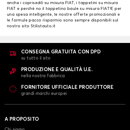
anche i
coprisedili su misura FIAT
, i
tappetini su misura
FIAT
e perchè no il tappetino baule su misura FIAT!E per
una spesa intelligente, le nostre offerte promozionali e
le formule pacco risparmio sono sempre disponibili sul
nostro sito Stilistauto.it
CONSEGNA GRATUITA CON DPD
su tutto il sito
PRODUZIONE E QUALITÀ U.E.
nella nostra fabbrica
FORNITORE UFFICIALE PRODUTTORE
grandi marchi europei
A PROPOSITO
Chi siamo