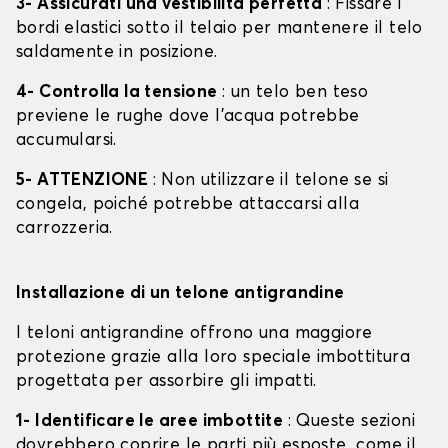
3- Assicurati una vestibilità perfetta
: Fissare i
bordi elastici sotto il telaio per mantenere il telo
saldamente in posizione.
4- Controlla la tensione
: un telo ben teso
previene le rughe dove l'acqua potrebbe
accumularsi.
5- ATTENZIONE
: Non utilizzare il telone se si
congela, poiché potrebbe attaccarsi alla
carrozzeria.
Installazione di un telone antigrandine
I teloni antigrandine offrono una maggiore
protezione grazie alla loro speciale imbottitura
progettata per assorbire gli impatti.
1- Identificare le aree imbottite
: Queste sezioni
dovrebbero coprire le parti più esposte, come il