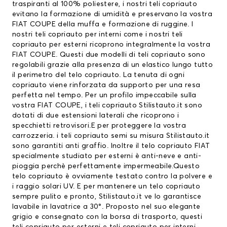
traspiranti al 100% poliestere, i nostri teli copriauto
evitano la formazione di umidità e preservano la vostra
FIAT COUPE della muffa e formazione di ruggine. I
nostri teli copriauto per interni come i nostri teli
copriauto per esterni ricoprono integralmente la vostra
FIAT COUPE. Questi due modelli di teli copriauto sono
regolabili grazie alla presenza di un elastico lungo tutto
il perimetro del telo copriauto. La tenuta di ogni
copriauto viene rinforzata da supporto per una resa
perfetta nel tempo. Per un profilo impeccabile sulla
vostra FIAT COUPE, i teli copriauto Stilistauto.it sono
dotati di due estensioni laterali che ricoprono i
specchietti retrovisori.E per proteggere la vostra
carrozzeria. i teli copriauto semi su misura Stilistauto.it
sono garantiti anti graffio. Inoltre il
telo copriauto FIAT
specialmente studiato per esterni è anti-neve e anti-
pioggia perchè perfettamente impermeabile.Questo
telo copriauto è ovviamente testato contro la polvere e
i raggio solari UV. E per mantenere un telo copriauto
sempre pulito e pronto, Stilistauto.it ve lo garantisce
lavabile in lavatrice a 30°. Proposto nel suo elegante
grigio e consegnato con la borsa di trasporto, questi