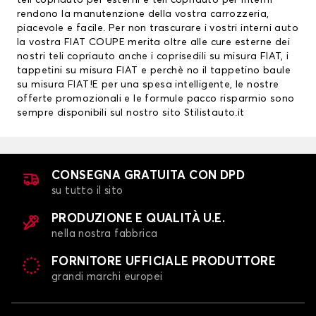
teli copriauto per esterni e teli copriauto per interni
rendono la manutenzione della vostra carrozzeria,
piacevole e facile. Per non trascurare i vostri interni auto
la vostra FIAT COUPE merita oltre alle cure esterne dei
nostri teli copriauto anche i
coprisedili su misura FIAT
, i
tappetini su misura FIAT
e perchè no il tappetino baule
su misura FIAT!E per una spesa intelligente, le nostre
offerte promozionali e le formule pacco risparmio sono
sempre disponibili sul nostro sito Stilistauto.it
CONSEGNA GRATUITA CON DPD
su tutto il sito
PRODUZIONE E QUALITÀ U.E.
nella nostra fabbrica
FORNITORE UFFICIALE PRODUTTORE
grandi marchi europei