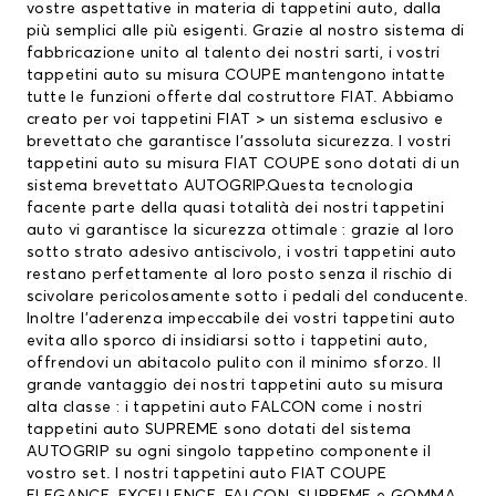
vostre aspettative in materia di tappetini auto, dalla
più semplici alle più esigenti. Grazie al nostro sistema di
fabbricazione unito al talento dei nostri sarti, i vostri
tappetini auto su misura COUPE mantengono intatte
tutte le funzioni offerte dal costruttore FIAT. Abbiamo
creato per voi
tappetini FIAT
> un sistema esclusivo e
brevettato che garantisce l’assoluta sicurezza. I vostri
tappetini auto su misura FIAT COUPE sono dotati di un
sistema brevettato AUTOGRIP.Questa tecnologia
facente parte della quasi totalità dei nostri tappetini
auto vi garantisce la sicurezza ottimale : grazie al loro
sotto strato adesivo antiscivolo, i vostri tappetini auto
restano perfettamente al loro posto senza il rischio di
scivolare pericolosamente sotto i pedali del conducente.
Inoltre l’aderenza impeccabile dei vostri tappetini auto
evita allo sporco di insidiarsi sotto i tappetini auto,
offrendovi un abitacolo pulito con il minimo sforzo. Il
grande vantaggio dei nostri tappetini auto su misura
alta classe : i tappetini auto FALCON come i nostri
tappetini auto SUPREME sono dotati del sistema
AUTOGRIP su ogni singolo tappetino componente il
vostro set. I nostri tappetini auto FIAT COUPE