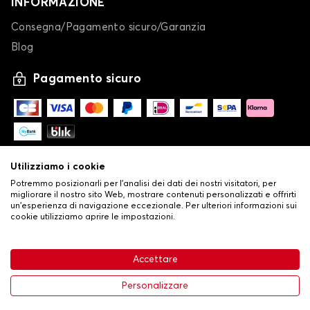
INFORMAZIONE
Consegna/Pagamento sicuro/Garanzia
Blog
Pagamento sicuro
Utilizziamo i cookie
Potremmo posizionarli per l'analisi dei dati dei nostri visitatori, per
migliorare il nostro sito Web, mostrare contenuti personalizzati e offrirti
un'esperienza di navigazione eccezionale. Per ulteriori informazioni sui
cookie utilizziamo aprire le impostazioni.
-
© Copyright 2026 Stilistauto
•
Condizioni generali di vendita
Accettare
•
Politica sulla privacy e sui cookie
Livraison
26,24 €
Aggiungi al carrello
Personalizzare
-25%
34,99 €