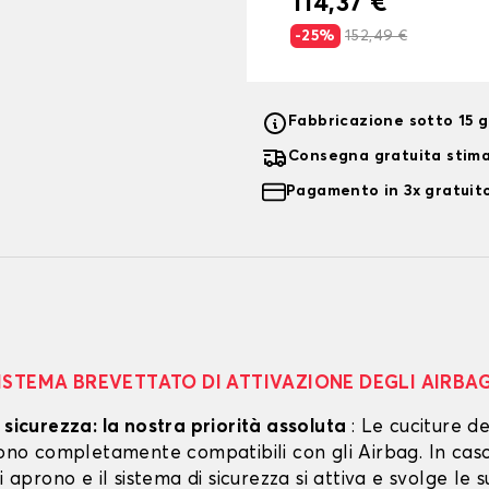
114,37 €
-25%
152,49 €
Fabbricazione sotto 15 gi
Consegna gratuita stim
Pagamento in 3x gratuito
ISTEMA BREVETTATO DI ATTIVAZIONE DEGLI AIRBA
 sicurezza: la nostra priorità assoluta
: Le cuciture de
 sono completamente compatibili con gli Airbag. In cas
si aprono e il sistema di sicurezza si attiva e svolge le s