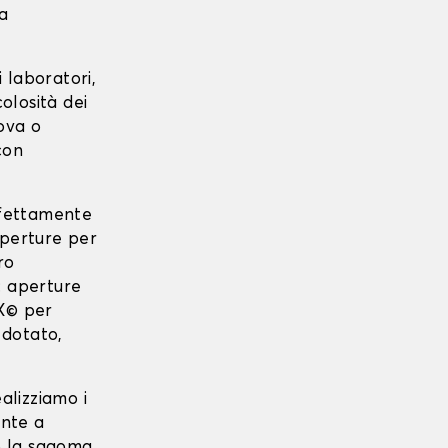
ta
 laboratori,
colosità dei
uova o
con
erfettamente
operture per
ro
i: aperture
IX© per
 dotato,
ealizziamo i
ente a
ano la sagoma