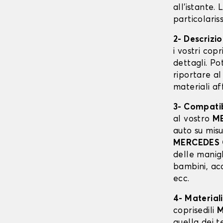
all'istante.
particolaris
2- Descrizi
i vostri cop
dettagli. Po
riportare al
materiali af
3- Compatibi
al vostro
M
auto su mis
MERCEDES 
delle manigl
bambini, acc
ecc.
4- Materiali
coprisedili
M
quella dei te