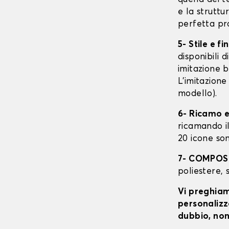
e la struttu
perfetta pr
5- Stile e fi
disponibili 
imitazione b
L'imitazione
modello).
6- Ricamo e
ricamando il 
20 icone son
7- COMPOS
poliestere, 
Vi preghiamo
personalizza
dubbio, non