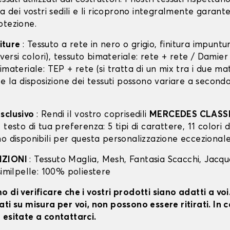
ra dei vostri sedili e li ricoprono integralmente garan
otezione.
niture
: Tessuto a rete in nero o grigio, finitura impunt
diversi colori), tessuto bimateriale: rete + rete / Damie
imateriale: TEP + rete (si tratta di un mix tra i due mat
 e la disposizione dei tessuti possono variare a second
sclusivo
: Rendi il vostro coprisedili
MERCEDES CLASS
testo di tua preferenza: 5 tipi di carattere, 11 colori di
o disponibili per questa personalizzazione eccezionale
IZIONI
: Tessuto Maglia, Mesh, Fantasia Scacchi, Jacq
similpelle: 100% poliestere
 di verificare che i vostri prodotti siano adatti a vo
ti su misura per voi, non possono essere ritirati. In c
 esitate a contattarci.