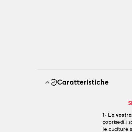
Caratteristiche
S
1- La vostra
coprisedili
le cuciture 