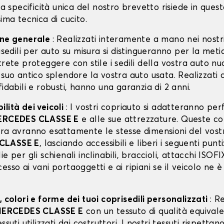
 La specificità unica del nostro brevetto risiede in ques
sima tecnica di cucito.
one generale
: Realizzati interamente a mano nei nostri
risedili per auto su misura si distingueranno per la meti
trete proteggere con stile i sedili della vostra auto n
 suo antico splendore la vostra auto usata. Realizzati 
fidabili e robusti, hanno una garanzia di 2 anni.
lità dei veicoli
: I vostri copriauto si adatteranno p
ERCEDES CLASSE E
e alle sue attrezzature. Queste c
ura avranno esattamente le stesse dimensioni del vost
CLASSE E
, lasciando accessibili e liberi i seguenti punt
ie per gli schienali inclinabili, braccioli, attacchi ISOF
esso ai vani portaoggetti e ai ripiani se il veicolo ne è
, colori e forme dei tuoi coprisedili personalizzati
: R
ERCEDES CLASSE E
con un tessuto di qualità equival
ssuti utilizzati dai costruttori. I nostri tessuti rispett