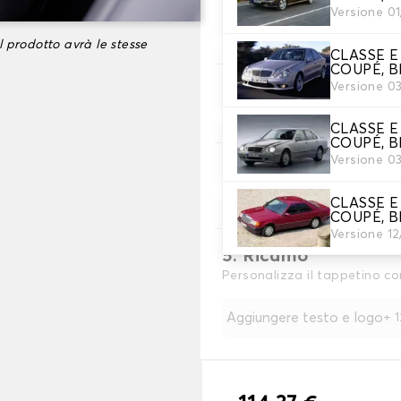
Versione 0
2. Set di coperture
Selezionare i coprisedili nec
l prodotto avrà le stesse
CLASSE E
COUPÉ, B
Versione 0
3. Materiale
Scegliete il materiale per le
CLASSE E
COUPÉ, B
Versione 0
4. Colore
Scegliete il colore dei vostri 
CLASSE E
COUPÉ, B
Versione 1
5. Ricamo
Personalizza il tappetino co
Aggiungere testo e logo
+