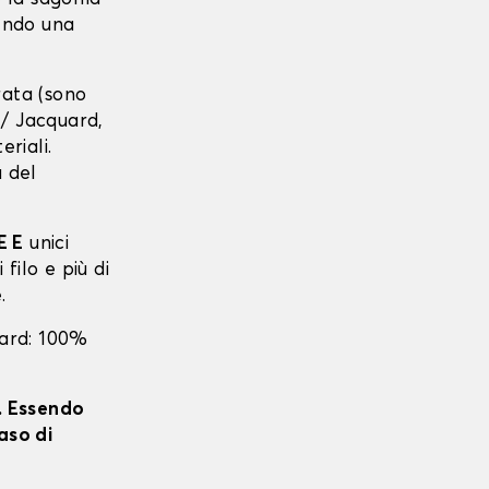
tendo una
urata (sono
r / Jacquard,
eriali.
a del
E E
unici
 filo e più di
.
uard: 100%
i. Essendo
aso di