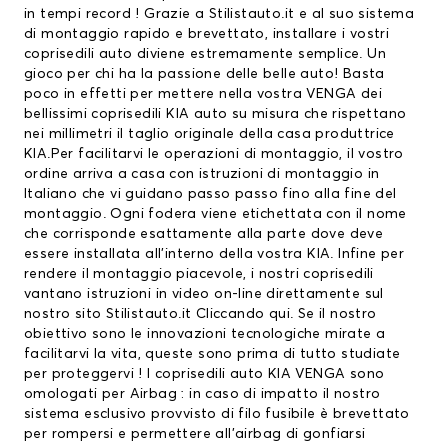
in tempi record ! Grazie a Stilistauto.it e al suo sistema
di montaggio rapido e brevettato, installare i vostri
coprisedili auto
diviene estremamente semplice. Un
gioco per chi ha la passione delle belle auto! Basta
poco in effetti per mettere nella vostra VENGA dei
bellissimi
coprisedili KIA
auto su misura che rispettano
nei millimetri il taglio originale della casa produttrice
KIA.Per facilitarvi le operazioni di montaggio, il vostro
ordine arriva a casa con istruzioni di montaggio in
Italiano che vi guidano passo passo fino alla fine del
montaggio. Ogni fodera viene etichettata con il nome
che corrisponde esattamente alla parte dove deve
essere installata all’interno della vostra KIA. Infine per
rendere il montaggio piacevole, i nostri coprisedili
vantano istruzioni in video on-line direttamente sul
nostro sito Stilistauto.it
Cliccando qui
. Se il nostro
obiettivo sono le innovazioni tecnologiche mirate a
facilitarvi la vita, queste sono prima di tutto studiate
per proteggervi ! I coprisedili auto KIA VENGA sono
omologati per Airbag : in caso di impatto il nostro
sistema esclusivo provvisto di filo fusibile è brevettato
per rompersi e permettere all’airbag di gonfiarsi