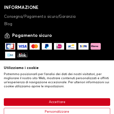
INFORMAZIONE
Consegna/Pagamento sicuro/Garanzia
Blog
Pagamento sicuro
Utilizziamo i cookie
Potremmo posizionarli per l'analisi dei dati dei nostri visitatori, per
migliorare il nostro sito Web, mostrare contenuti personalizzati e offrirti
un'esperienza di navigazione eccezionale. Per ulteriori informazioni sui
cookie utilizziamo aprire le impostazioni.
-
© Copyright 2026 Stilistauto
•
Condizioni generali di vendita
Accettare
•
Politica sulla privacy e sui cookie
Livraison
114,37 €
Aggiungi al carrello
Personalizzare