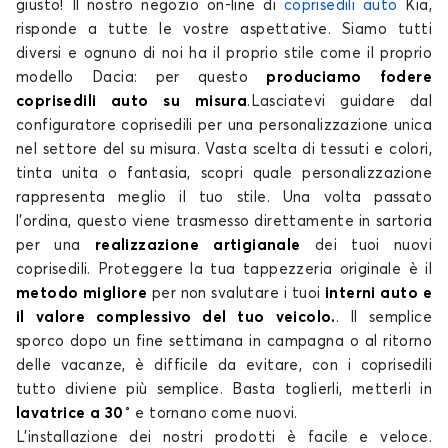
giusto! Il nostro negozio on-line di
coprisedili auto
Kia,
risponde a tutte le vostre aspettative. Siamo tutti
diversi e ognuno di noi ha il proprio stile come il proprio
modello Dacia: per questo
produciamo fodere
coprisedili auto su misura
.Lasciatevi guidare dal
configuratore coprisedili per una personalizzazione unica
nel settore del su misura. Vasta scelta di tessuti e colori,
Coprisedili per KIA CEE'D
tinta unita o fantasia, scopri quale personalizzazione
NIRO
rappresenta meglio il tuo stile. Una volta passato
l’ordina, questo viene trasmesso direttamente in sartoria
per una
realizzazione artigianale
dei tuoi nuovi
coprisedili. Proteggere la tua tappezzeria originale è il
metodo migliore
per non svalutare i tuoi
interni auto e
il valore complessivo del tuo veicolo.
. Il semplice
sporco dopo un fine settimana in campagna o al ritorno
delle vacanze, è difficile da evitare, con i coprisedili
Coprisedili per KIA NIRO
tutto diviene più semplice. Basta toglierli, metterli in
PICANTO
lavatrice a 30˚
e tornano come nuovi.
L’installazione dei nostri prodotti è facile e veloce.