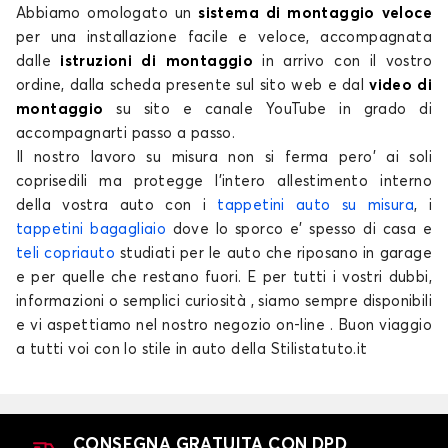
Abbiamo omologato un
sistema di montaggio veloce
per una installazione facile e veloce, accompagnata
dalle
istruzioni di montaggio
in arrivo con il vostro
ordine, dalla scheda presente sul sito web e dal
video di
montaggio
su sito e canale YouTube in grado di
accompagnarti passo a passo.
Coprisedili per KIA PICANTO
Il nostro lavoro su misura non si ferma pero' ai soli
coprisedili ma protegge l'intero allestimento interno
RIO
della vostra auto con i
tappetini auto su misura
, i
tappetini bagagliaio
dove lo sporco e' spesso di casa e
teli copriauto
studiati per le auto che riposano in garage
e per quelle che restano fuori. E per tutti i vostri dubbi,
informazioni o semplici curiosità , siamo sempre disponibili
e vi aspettiamo nel nostro negozio on-line . Buon viaggio
a tutti voi con lo stile in auto della Stilistatuto.it
Coprisedili per KIA RIO
SPORTAGE
CONSEGNA GRATUITA CON DPD