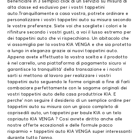
beneficiare in 3 semplici click di un servizio su misura di
alta classe ed esclusivo per i vostri tappetini
auto.Tranquillamente a casa vostra, potrete ordinare e
personalizzare i vostri tappetini auto su misura secondo
le vostre preferenze. Siete voi che scegliete i colori e le
rifiniture secondo i vostri gusti, a voi il lusso estremo per
dei tappetini auto che vi rispecchiano. Un abitacolo che
vi assomiglia per la vostra KIA VENGA e che sia protetto
a lungo in eleganza grazie ai nuovi tappetini auto.
Appena avete effettuato la vostra scelta e il prodotto
è nel carrello, una piattaforma di pagamento sicuro vi
garantisce la tranquillità’ della transazione e i nostri
sarti si mettono al lavoro per realizzare i vostri
tappetini auto seguendo le forme originali a fine di farli
combaciare perfettamente con le sagome originali dei
vostri tappetini auto della casa produttrice KIA. E
perche’ non seguire il desiderio di un semplice ordine per
tappetini auto su misura con un gioco completo di
coprisedili auto
, un
tappetini per baule KIA
o un telo
copriauto KIA VENGA ? Cosi avrete diritto anche alle
nostre offerte eccezionali e delle formule pacco
risparmio + tappetini auto KIA VENGA super interessanti
durante tutto l’anno.