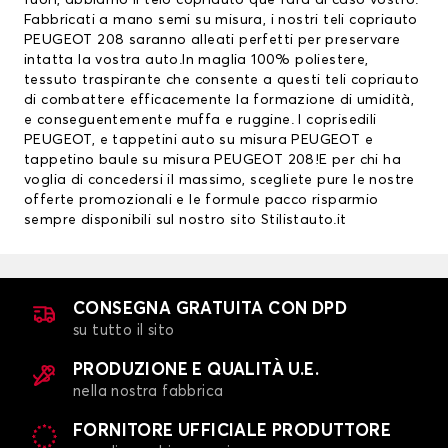
fuori, abbiamo il
telo copriauto
que farà al caso vostro.
Fabbricati a mano semi su misura, i nostri teli copriauto
PEUGEOT 208 saranno alleati perfetti per preservare
intatta la vostra auto.In maglia 100% poliestere,
tessuto traspirante che consente a questi teli copriauto
di combattere efficacemente la formazione di umidità,
e conseguentemente muffa e ruggine. I
coprisedili
PEUGEOT
, e
tappetini auto su misura PEUGEOT
e
tappetino baule su misura PEUGEOT 208!E per chi ha
voglia di concedersi il massimo, scegliete pure le nostre
offerte promozionali e le formule pacco risparmio
sempre disponibili sul nostro sito Stilistauto.it
CONSEGNA GRATUITA CON DPD
su tutto il sito
PRODUZIONE E QUALITÀ U.E.
nella nostra fabbrica
FORNITORE UFFICIALE PRODUTTORE