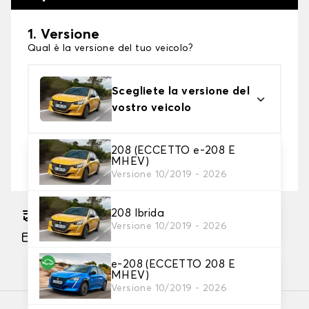
1. Versione
Qual è la versione del tuo veicolo?
Scegliete la versione del
vostro veicolo
208 (ECCETTO e-208 E
2. Livello di protezione
MHEV)
Scegli il telo protettivo adatto alle tue esigenze
Versione 10/2019 - 2026
208 Ibrida
Consegna gratuita stimata su 14/08/2026
Versione 10/2019 - 2026
Pagamento in 3x gratuito, a partire da 60 euro
di acquisto.
e-208 (ECCETTO 208 E
MHEV)
Versione 10/2019 - 2026