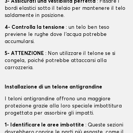
3- Assicurati una vestibilità perfetta
: Fissare i
bordi elastici sotto il telaio per mantenere il telo
saldamente in posizione.
4- Controlla la tensione
: un telo ben teso
previene le rughe dove l'acqua potrebbe
accumularsi.
5- ATTENZIONE
: Non utilizzare il telone se si
congela, poiché potrebbe attaccarsi alla
carrozzeria.
Installazione di un telone antigrandine
I teloni antigrandine offrono una maggiore
protezione grazie alla loro speciale imbottitura
progettata per assorbire gli impatti.
1- Identificare le aree imbottite
: Queste sezioni
dovrebbero coprire le parti più esposte, come il