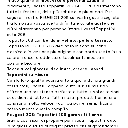
in due qualità di
moquette e personalizzabili
a
piacimento, i vostri Tappetini PEUGEOT 208 permettono
tutte le fantasie, dalle più sobrie alle più audaci. Per
seguire il vostro PEUGEOT 208 sui vostri gusti, scegliete
tra la nostra vasta scelta di finiture curate quelle che
più vi piaceranno per personalizzare i vostri Tappetini
auto 208:
Tappeto 208 con
bordo in velluto, pelle o tessuto
;
Tappeto PEUGEOT 208 declinato in tono su tono
classico o in versione più originale con bordo scelta in un
colore franco, o addirittura totalmente inedita in
opzione bicolore.
Tocca a voi giocare, declinare, creare i vostri
Tappetini su misura!
Con la loro qualità equivalente a quella dei più grandi
costruttori, i nostri Tappetini auto 208 su misura vi
offrono una resistenza perfetta a tutte le sollecitazioni
quotidiane di utilizzo. Tutti i nostri prodotti hanno una
consegna molto veloce. Facili da pulire, semplificano
notevolmente questo compito.
Peugeot 208: Tappetini 208 garantiti 1 anno
Siamo così sicuri di proporvi per i vostri Tappetini auto
la migliore qualità al miglior prezzo che vi garantiamo i