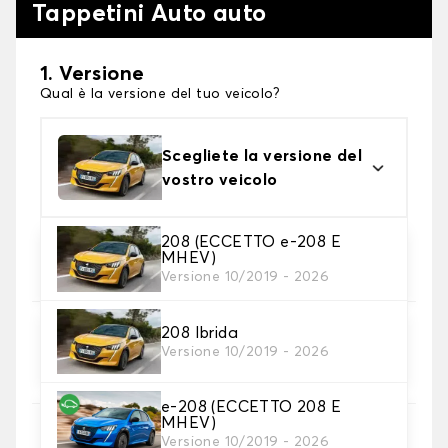
Tappetini Auto auto
1. Versione
Qual è la versione del tuo veicolo?
Scegliete la versione del
vostro veicolo
208 (ECCETTO e-208 E
2. Materiale
MHEV)
Scegli il materiale del tappetini auto
Versione 10/2019 - 2026
208 Ibrida
3. Set di tappetini
Versione 10/2019 - 2026
Selezionare il numero di tappetini per auto
necessari.
e-208 (ECCETTO 208 E
MHEV)
4. Colori dei tappetini
Versione 10/2019 - 2026