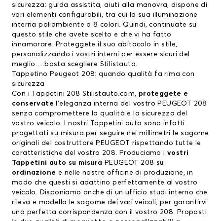
sicurezza: guida assistita, aiuti alla manovra, dispone di
vari elementi configurabili, tra cui la sua illuminazione
interna poliambiente a 8 colori. Quindi, continuate su
questo stile che avete scelto e che vi ha fatto
innamorare. Proteggete il suo abitacolo in stile,
personalizzando i vostri interni per essere sicuri del
meglio….basta scegliere Stilistauto.
Tappetino Peugeot 208: quando qualità fa rima con
sicurezza
Con i Tappetini 208 Stilistauto.com,
proteggete e
conservate
l’eleganza interna del vostro PEUGEOT 208
senza compromettere la qualità e la sicurezza del
vostro veicolo. I nostri Tappetini auto sono infatti
progettati su misura per seguire nei millimetri le sagome
originali del costruttore PEUGEOT rispettando tutte le
caratteristiche del vostro 208. Produciamo i
vostri
Tappetini auto su misura
PEUGEOT 208
su
ordinazione
e nelle nostre officine di produzione, in
modo che questi si adattino perfettamente al vostro
veicolo. Disponiamo anche di un ufficio studi interno che
rileva e modella le sagome dei vari veicoli, per garantirvi
una perfetta corrispondenza con il vostro 208. Proposti