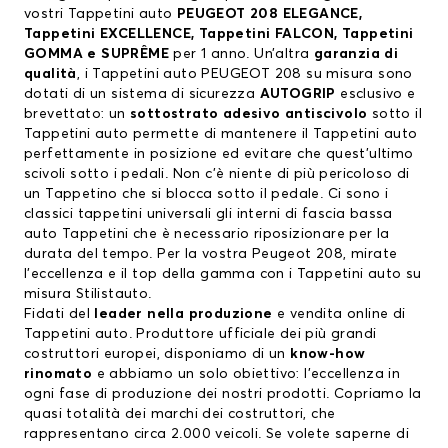
vostri Tappetini auto
PEUGEOT 208 ELEGANCE,
Tappetini EXCELLENCE, Tappetini FALCON, Tappetini
GOMMA e SUPRÊME
per 1 anno. Un’altra
garanzia di
qualità
, i Tappetini auto PEUGEOT 208 su misura sono
dotati di un sistema di sicurezza
AUTOGRIP
esclusivo e
brevettato: un
sottostrato adesivo antiscivolo
sotto il
Tappetini auto permette di mantenere il Tappetini auto
perfettamente in posizione ed evitare che quest’ultimo
scivoli sotto i pedali. Non c’è niente di più pericoloso di
un Tappetino che si blocca sotto il pedale. Ci sono i
classici tappetini universali gli interni di fascia bassa
auto Tappetini che è necessario riposizionare per la
durata del tempo. Per la vostra Peugeot 208, mirate
l’eccellenza e il top della gamma con i Tappetini auto su
misura Stilistauto.
Fidati del
leader nella produzione
e vendita online di
Tappetini auto. Produttore ufficiale dei più grandi
costruttori europei, disponiamo di un
know-how
rinomato
e abbiamo un solo obiettivo: l’eccellenza in
ogni fase di produzione dei nostri prodotti. Copriamo la
quasi totalità dei marchi dei costruttori, che
rappresentano circa 2.000 veicoli. Se volete saperne di