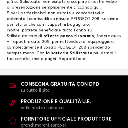
più su Stilistauto, non esitate a scoprire il nostro video
di presentazione semplicemente cliccando
qui
.
E per i perfezionisti, non esitate e concedetevi in
abbinato i
coprisedili
su misura PEUGEOT 208, saranno
perfetti anche con i
tappetini bagagliaio
.
Inoltre, potrete beneficiare tutto l’anno su
Stilistauto.com di
offerte pacco risparmio
, fodere auto
+ Tappetini auto 208, permettendovi di equipaggiare
completamente il vostro PEUGEOT 208 spendendo
sempre meno. Con
la sartoria Stilistauto
più riempi il
tuo carrello, meno paghi! Approfittane!
CONSEGNA GRATUITA CON DPD
su tutto il sito
PRODUZIONE E QUALITÀ U.E.
nella nostra fabbrica
FORNITORE UFFICIALE PRODUTTORE
grandi marchi europei