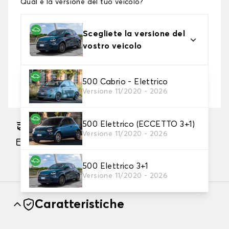
Qual è la versione del tuo veicolo?
Scegliete la versione del
vostro veicolo
2. Livello di protezione
500 Cabrio - Elettrico
Versione 11/2020 - 2026
Scegli il telo protettivo adatto alle tue esigenze
500 Elettrico (ECCETTO 3+1)
Consegna gratuita stimata su 17/08/2026
Versione 11/2020 - 2026
Pagamento in 3x gratuito, a partire da 60 euro
di acquisto.
500 Elettrico 3+1
Versione 11/2020 - 2026
Caratteristiche