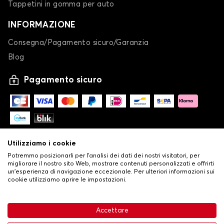
Tappetini in gomma per auto
INFORMAZIONE
Consegna/Pagamento sicuro/Garanzia
Blog
Pagamento sicuro
Utilizziamo i cookie
Potremmo posizionarli per l'analisi dei dati dei nostri visitatori, per
migliorare il nostro sito Web, mostrare contenuti personalizzati e offrirti
un'esperienza di navigazione eccezionale. Per ulteriori informazioni sui
cookie utilizziamo aprire le impostazioni.
-
© Copyright 2026 Stilistauto
•
Condizioni generali di vendita
Accettare
•
Politica sulla privacy e sui cookie
Livraison
32,53 €