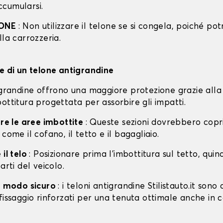
cumularsi.
IONE
: Non utilizzare il telone se si congela, poiché po
lla carrozzeria.
ne di un telone antigrandine
tigrandine offrono una maggiore protezione grazie alla
ottitura progettata per assorbire gli impatti.
are le aree imbottite
: Queste sezioni dovrebbero copri
 come il cofano, il tetto e il bagagliaio.
 il telo
: Posizionare prima l'imbottitura sul tetto, quin
arti del veicolo.
in modo sicuro
: i teloni antigrandine Stilistauto.it sono 
fissaggio rinforzati per una tenuta ottimale anche in 