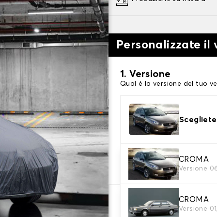
Personalizzate il 
1. Versione
Qual è la versione del tuo ve
Scegliete
2. Livello di protezi
CROMA
Versione 0
Scegli il telo protettivo ada
CROMA
66,08 €
Versione 0