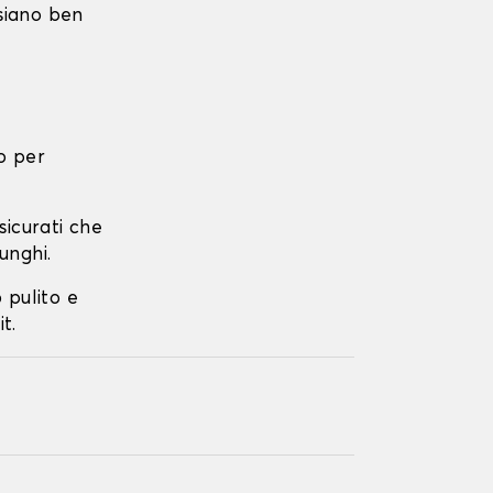
 siano ben
o per
ssicurati che
unghi.
o pulito e
t.