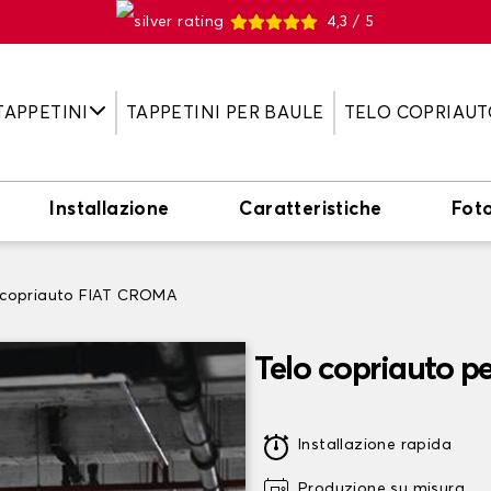
4,3 / 5
TAPPETINI
TAPPETINI PER BAULE
TELO COPRIAUT
Installazione
Caratteristiche
Fot
 copriauto FIAT CROMA
Telo copriauto 
Installazione rapida
Produzione su misura