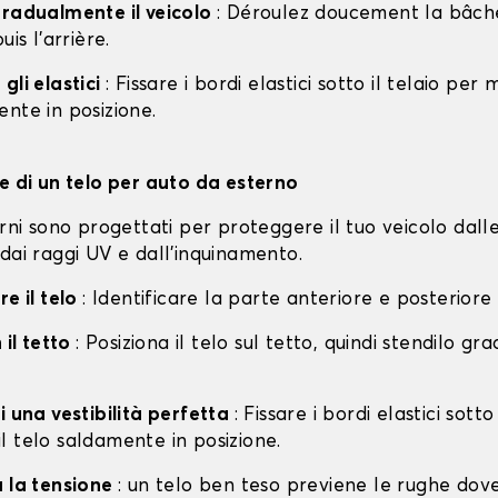
gradualmente il veicolo
: Déroulez doucement la bâche 
uis l'arrière.
gli elastici
: Fissare i bordi elastici sotto il telaio per
nte in posizione.
ne di un telo per auto da esterno
erni sono progettati per proteggere il tuo veicolo dall
dai raggi UV e dall'inquinamento.
re il telo
: Identificare la parte anteriore e posteriore
 il tetto
: Posiziona il telo sul tetto, quindi stendilo g
i una vestibilità perfetta
: Fissare i bordi elastici sotto
l telo saldamente in posizione.
a la tensione
: un telo ben teso previene le rughe dov