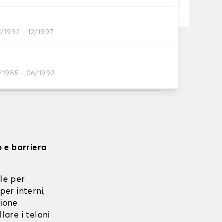
7/1992 - 12/1997
ta su 17/08/2026
, a partire da 60 euro di acquisto.
2/1985 - 06/1992
o e barriera
le per
per interni,
zione
lare i teloni