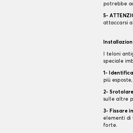
potrebbe ac
5- ATTENZ
attaccarsi a
Installazio
I teloni an
speciale imb
1- Identific
più esposte,
2- Srotolare
sulle altre p
3- Fissare 
elementi di 
forte.