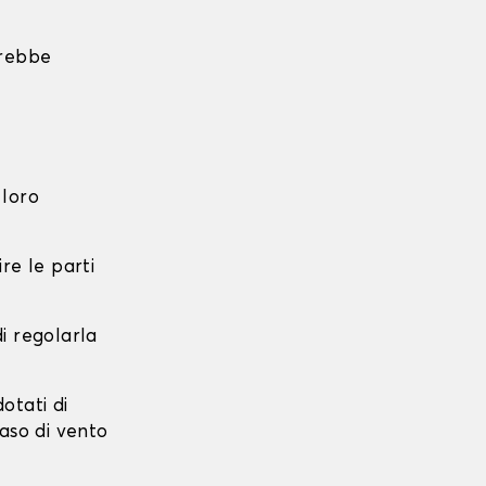
trebbe
 loro
re le parti
di regolarla
dotati di
caso di vento