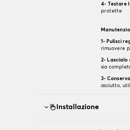
4- Testare 
protette
Manutenzion
1- Pulisci r
rimuovere p
2- Lascial
sia complet
3- Conserva
asciutto, ut
Installazione