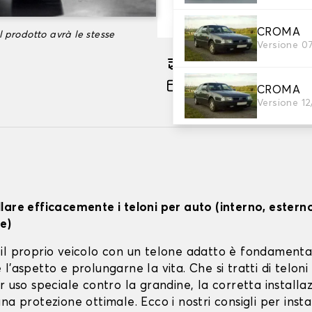
-35%
101,66 €
CROMA
l prodotto avrà le stesse
Versione 0
Consegna gratuita stima
Pagamento in 3x gratuito
CROMA
Versione 1
lare efficacemente i teloni per auto (interno, estern
e)
il proprio veicolo con un telone adatto è fondamenta
l'aspetto e prolungarne la vita. Che si tratti di teloni 
r uso speciale contro la grandine, la corretta installa
na protezione ottimale. Ecco i nostri consigli per instal