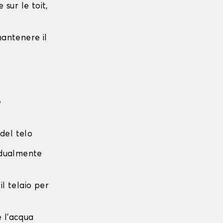
sur le toit,
 mantenere il
e
 del telo
radualmente
 il telaio per
e l'acqua