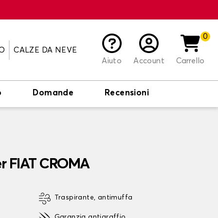
0
O
CALZE DA NEVE
Aiuto
Account
Carrello
o
Domande
Recensioni
per FIAT CROMA
Traspirante, antimuffa
Garanzia antigraffio