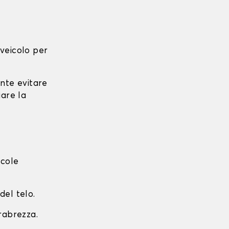
l veicolo per
ante evitare
iare la
ccole
del telo.
arabrezza.