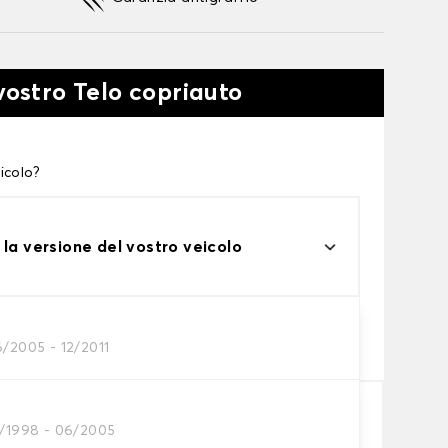
vostro Telo copriauto
icolo?
 la versione del vostro veicolo
one
6/2005 - 12/2011
tto alle tue esigenze
1/1998 - 06/2005
Aggiungi al carrello