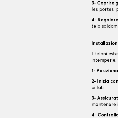
3- Coprire 
les portes, p
4- Regolare 
telo saldame
Installazio
I teloni est
intemperie, 
1- Posiziona
2- Inizia con
ai lati.
3- Assicurat
mantenere i
4- Controll