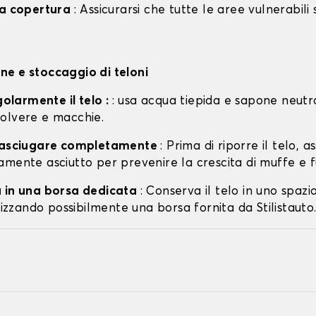
la copertura
: Assicurarsi che tutte le aree vulnerabili
e e stoccaggio di teloni
egolarmente il telo :
: usa acqua tiepida e sapone neutr
olvere e macchie.
o asciugare completamente
: Prima di riporre il telo, a
amente asciutto per prevenire la crescita di muffe e f
 in una borsa dedicata
: Conserva il telo in uno spazi
ilizzando possibilmente una borsa fornita da Stilistauto.i