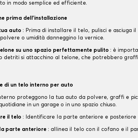
to in modo semplice ed efficiente.
e prima dell'installazione
a tua auto
: Prima di installare il telo, pulisci e asciuga i
 polvere o umidità danneggino la vernice.
l telone su uno spazio perfettamente pulito
: è import
 detriti si attacchino al telone, che potrebbero graff
e di un telo interno per auto
interno proteggono la tua auto da polvere, graffi e pi
quotidiane in un garage o in uno spazio chiuso.
re il telo
: Identificare la parte anteriore e posteriore 
lla parte anteriore
: allinea il telo con il cofano e il p