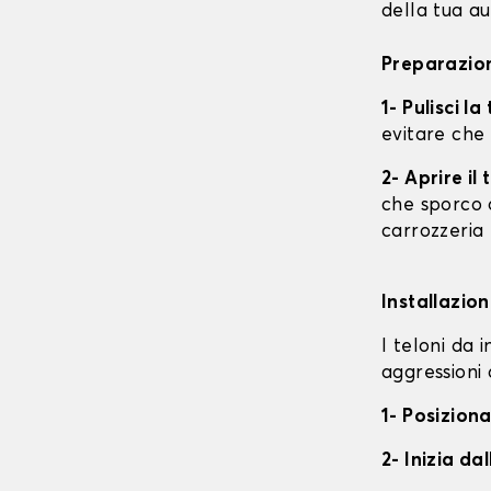
della tua au
Preparazion
1- Pulisci l
evitare che
2- Aprire i
che sporco o
carrozzeria
Installazion
I teloni da 
aggressioni 
1- Posiziona
2- Inizia da