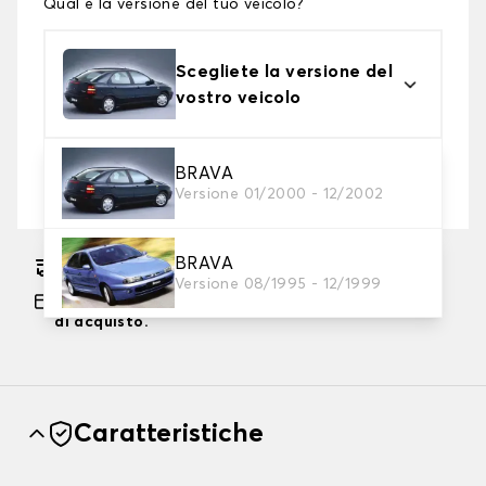
Qual è la versione del tuo veicolo?
Scegliete la versione del
vostro veicolo
2. Livello di protezione
BRAVA
Versione 01/2000 - 12/2002
Scegli il telo protettivo adatto alle tue esigenze
BRAVA
Consegna gratuita stimata su 17/08/2026
Versione 08/1995 - 12/1999
Pagamento in 3x gratuito, a partire da 60 euro
di acquisto.
Caratteristiche