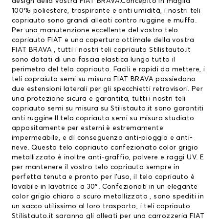
design della vostra FIAT BRAVA.Concepito in maglia
100% poliestere, traspirante e anti umidità, i nostri teli
copriauto sono grandi alleati contro ruggine e muffa.
Per una manutenzione eccellente del vostro
telo
copriauto FIAT
e una copertura ottimale della vostra
FIAT BRAVA , tutti i nostri teli copriauto Stilistauto.it
sono dotati di una fascia elastica lungo tutto il
perimetro del telo copriauto. Facili e rapidi da mettere, i
teli copraiuto semi su misura FIAT BRAVA possiedono
due estensioni laterali per gli specchietti retrovisori. Per
una protezione sicura e garantita, tutti i nostri teli
copriauto semi su misura su Stilistauto.it sono garantiti
anti ruggine.Il telo copriauto semi su misura studiato
appositamente per esterni è estremamente
impermeabile, e di conseguenza anti-pioggia e anti-
neve. Questo telo copriauto confezionato color grigio
metallizzato è inoltre anti-graffio, polvere e raggi UV. E
per mantenere il vostro telo copriauto sempre in
perfetta tenuta e pronto per l’uso, il telo copriauto è
lavabile in lavatrice a 30°. Confezionati in un elegante
color grigio chiaro o scuro metallizzato , sono spediti in
un sacco utilissimo al loro trasporto, i teli copriauto
Stilistauto.it saranno gli alleati per una carrozzeria FIAT