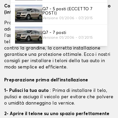
Come installare efficacemente i teloni per auto
Q7 - 5 posti (ECCETTO 7
(interno, esterno e barriera antigrandine)
POSTI)
Versione 01/2006 - 07/2015
Proteggere il proprio veicolo con un telone
adatto è fondamentale per preservarne
Q7 - 7 posti
l'aspetto e prolungarne la vita. Che si tratti di
Versione 01/2006 - 07/2015
teloni per interni, esterni o per uso speciale
contro la grandine, la corretta installazione
garantisce una protezione ottimale. Ecco i nostri
consigli per installare i teloni della tua auto in
modo semplice ed efficiente.
Preparazione prima dell'installazione
1- Pulisci la tua auto
: Prima di installare il telo,
pulisci e asciuga il veicolo per evitare che polvere
o umidità danneggino la vernice.
2- Aprire il telone su uno spazio perfettamente