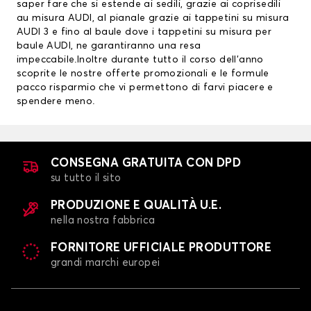
saper fare che si estende ai sedili, grazie ai
coprisedili
au misura AUDI
, al pianale grazie ai
tappetini su misura
AUDI
3 e fino al baule dove i tappetini su misura per
baule AUDI, ne garantiranno una resa
impeccabile.Inoltre durante tutto il corso dell’anno
scoprite le nostre offerte promozionali e le formule
pacco risparmio che vi permettono di farvi piacere e
spendere meno.
CONSEGNA GRATUITA CON DPD
su tutto il sito
PRODUZIONE E QUALITÀ U.E.
nella nostra fabbrica
FORNITORE UFFICIALE PRODUTTORE
grandi marchi europei