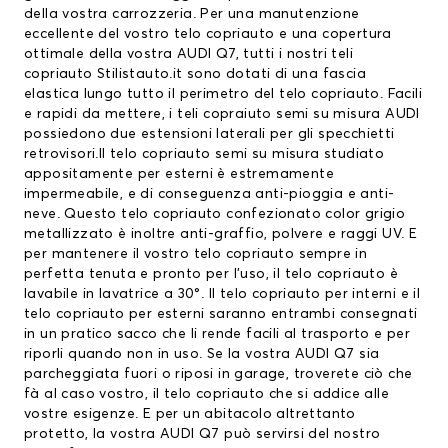
della vostra carrozzeria. Per una manutenzione
eccellente del vostro
telo copriauto
e una copertura
ottimale della vostra AUDI Q7, tutti i nostri teli
copriauto Stilistauto.it sono dotati di una fascia
elastica lungo tutto il perimetro del telo copriauto. Facili
e rapidi da mettere, i teli copraiuto semi su misura AUDI
possiedono due estensioni laterali per gli specchietti
retrovisori.Il telo copriauto semi su misura studiato
appositamente per esterni è estremamente
impermeabile, e di conseguenza anti-pioggia e anti-
neve. Questo telo copriauto confezionato color grigio
metallizzato è inoltre anti-graffio, polvere e raggi UV. E
per mantenere il vostro telo copriauto sempre in
perfetta tenuta e pronto per l’uso, il telo copriauto è
lavabile in lavatrice a 30°. Il telo copriauto per interni e il
telo copriauto per esterni saranno entrambi consegnati
in un pratico sacco che li rende facili al trasporto e per
riporli quando non in uso. Se la vostra AUDI Q7 sia
parcheggiata fuori o riposi in garage, troverete ciò che
fà al caso vostro, il telo copriauto che si addice alle
vostre esigenze. E per un abitacolo altrettanto
protetto, la vostra AUDI Q7 può servirsi del nostro