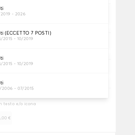
ti
ni
/2019 - 2026
tino baule.
sti (ECCETTO 7 POSTI)
8/2015 - 10/2019
inghia
inghia.
ti
8/2015 - 10/2019
ia
no.
ti
1/2006 - 07/2015
n testo e/o icona
,00 €