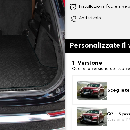
Installazione facile e vel
Antiscivolo
Personalizzate il
1. Versione
Qual è la versione del tuo ve
Scegliete
Q7 - 5 po
2. Materiale
Versione 11
scegli il materiale del tappe