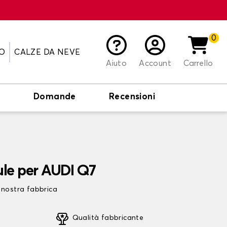
0
O
CALZE DA NEVE
Aiuto
Account
Carrello
o
Domande
Recensioni
ule per AUDI Q7
 nostra fabbrica
Qualità fabbricante