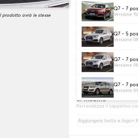
Q7 - 7 pos
3. Colori dei tappeti
Versione 11
l prodotto avrà le stesse
Scegli il materiale del tappe
Q7 - 5 po
Versione 0
4. Materiale della c
Scegliere il materiale della c
Q7 - 7 pos
Versione 0
5. Colore dela cingh
Scegliere il colore del cinturi
Q7 - 7 pos
Versione 0
6. Ricamo
Personalizza il tappetino co
Aggiungere testo e logo
+
8