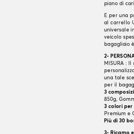
piano di cari
E per una p
al carrello
universale 
veicolo spes
bagagliaio è
2- PERSON
MISURA : Il 
personalizza
una tale sce
per il bagag
3 composizi
850g, Gom
3 colori per
Premium e
Più di 30 bo
3- Ricamo e