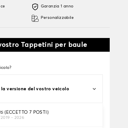
oce
Garanzia 1 anno
Personalizzabile
 vostro Tappetini per baule
icolo?
 la versione del vostro veicolo
sti (ECCETTO 7 POSTI)
/2019 - 2026
tini per baule