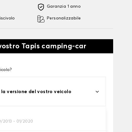
Garanzia 1 anno
iscivolo
Personalizzabile
 vostro Tapis camping-car
icolo?
 la versione del vostro veicolo
9/2013 - 01/2020
tini auto