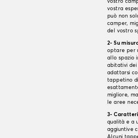
vostro camp
vostra espe
può non sol
camper, migl
del vostro s
2- Su misur
optare per 
allo spazio 
abitativi d
adattarsi co
tappetino d
esattamente
migliore, m
le aree nece
3- Caratter
qualità e a
aggiuntive 
Alcuni tappe