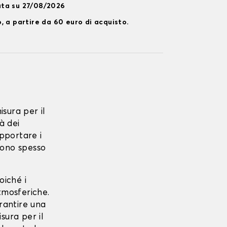
ata su 27/08/2026
, a partire da 60 euro di acquisto.
sura per il
à dei
opportare i
 sono spesso
oiché i
tmosferiche.
rantire una
sura per il