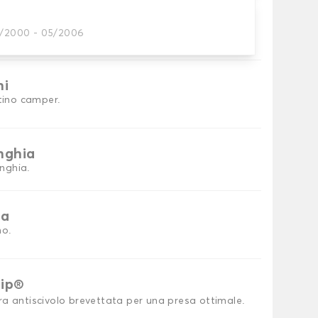
1/2000 - 05/2006
petini per auto necessari.
ni
etino camper.
inghia
inghia.
ia
no.
rip®
ra antiscivolo brevettata per una presa ottimale.