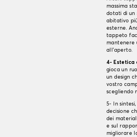
massima stab
dotati di un
abitativo p
esterne. An
tappeto faci
mantenere u
all'aperto.
4- Estetica
gioca un ru
un design ch
vostro campe
scegliendo m
5- In sintes
decisione ch
dei material
e sul rappor
migliorare l