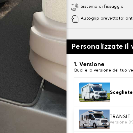
Sistema di fissaggio
Autogrip brevettato: ant
Personalizzate il
1. Versione
Qual è la versione del tuo ve
Scegliete
2. Materiale
TRANSIT
Versione 0
Scegli il materiale del tappe