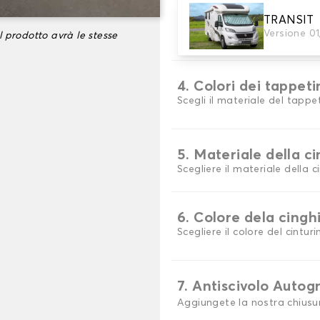
TRANSIT
3. Set di tappetini
Versione 0
l prodotto avrà le stesse
Selezionare il numero di tap
4. Colori dei tappeti
Scegli il materiale del tapp
5. Materiale della c
Scegliere il materiale della c
6. Colore dela cingh
Scegliere il colore del cinturi
7. Antiscivolo Autog
Aggiungete la nostra chiusu