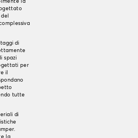
olmente la
ogettato
 del
 complessiva
taggi di
fettamente
i spazi
gettati per
e il
ispondano
petto
endo tutte
riali di
istiche
amper.
re la