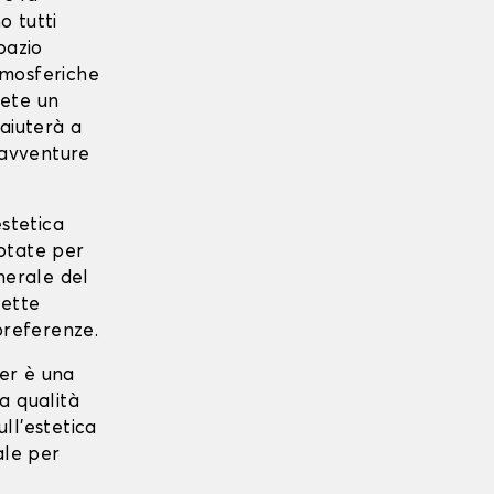
o tutti
pazio
tmosferiche
iete un
 aiuterà a
 avventure
estetica
Optate per
nerale del
uette
preferenze.
per è una
a qualità
ull'estetica
ale per