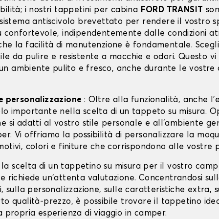
ilità; i nostri tappetini per cabina
FORD TRANSIT
son
 sistema antiscivolo brevettato per rendere il vostro s
iù confortevole, indipendentemente dalle condizioni a
che la facilità di manutenzione è fondamentale. Scegl
le da pulire e resistente a macchie e odori. Questo vi
n ambiente pulito e fresco, anche durante le vostre
 e personalizzazione
: Oltre alla funzionalità, anche l'
olo importante nella scelta di un tappeto su misura. 
e si adatti al vostro stile personale e all'ambiente ge
r. Vi offriamo la possibilità di personalizzare la moq
otivi, colori e finiture che corrispondono alle vostre 
i, la scelta di un tappetino su misura per il vostro cam
e richiede un'attenta valutazione. Concentrandosi sull
i, sulla personalizzazione, sulle caratteristiche extra, s
to qualità-prezzo, è possibile trovare il tappetino ide
a propria esperienza di viaggio in camper.