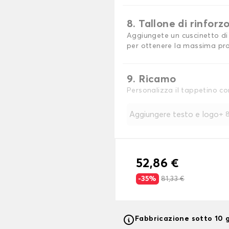
8. Tallone di rinforz
Aggiungete un cuscinetto di 
per ottenere la massima pro
9. Ricamo
Personalizza il tappetino co
Aggiungere testo e logo
+
8
52,86 €
-35%
81,33 €
Fabbricazione sotto 10 g