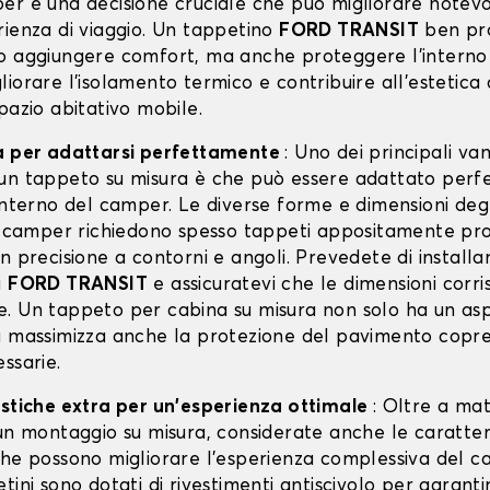
er è una decisione cruciale che può migliorare notev
rienza di viaggio. Un tappetino
FORD TRANSIT
ben pr
o aggiungere comfort, ma anche proteggere l'interno
iorare l'isolamento termico e contribuire all'estetica
pazio abitativo mobile.
a per adattarsi perfettamente
: Uno dei principali van
un tappeto su misura è che può essere adattato per
interno del camper. Le diverse forme e dimensioni degl
ei camper richiedono spesso tappeti appositamente pro
n precisione a contorni e angoli. Prevedete di installar
i
FORD TRANSIT
e assicuratevi che le dimensioni corr
. Un tappeto per cabina su misura non solo ha un as
a massimizza anche la protezione del pavimento copr
ssarie.
istiche extra per un'esperienza ottimale
: Oltre a mate
 un montaggio su misura, considerate anche le caratter
che possono migliorare l'esperienza complessiva del c
tini sono dotati di rivestimenti antiscivolo per garanti